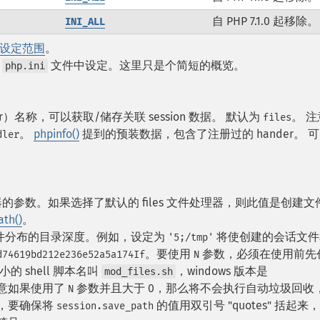
自 PHP 7.1.0 起移除。
INI_ALL
设定范围
。
的
文件中设定。这里只是个简短的概览。
php.ini
r）名称，可以获取/储存关联 session 数据。 默认为
。 注
files
。
phpinfo()
提到的预装数据，包含了注册过的 hander。 
dler
参数。如果选择了默认的 files 文件处理器，则此值是创建文
ath()
。
件分布的目录深度。例如，设定为
将使创建的会话文件
'5;/tmp'
。要使用
参数，必须在使用前先
d74619bd212e236e52a5a174If
N
的 shell 脚本名叫
，windows 版本是
mod_files.sh
意如果使用了
参数并且大于 0，那么将不会执行自动垃圾回收
N
，要确保将
的值用双引号 "quotes" 括起来
session.save_path