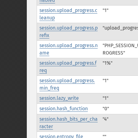
nabled
session.upload_progress.c
"1"
leanup
session.upload_progress.p
"upload_progre
refix
session.upload_progress.n
"PHP_SESSION
ame
ROGRESS"
session.upload_progress.f
"1%"
req
session.upload_progress.
"1"
min_freq
session.lazy_write
"1"
session.hash_function
"0"
session.hash_bits_per_cha
"4"
racter
session.entropy_file
""