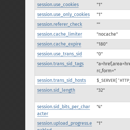
session.use_cookies
"1"
session.use_only_cookies
"1"
session.referer_check
""
session.cache_limiter
"nocache"
session.cache_expire
"180"
session.use_trans_sid
"0"
session.trans_sid_tags
"a=href,area=hr
rc,form="
session.trans_sid_hosts
$_SERVER['HTTP
session.sid_length
"32"
session.sid_bits_per_char
"4"
acter
session.upload_progress.e
"1"