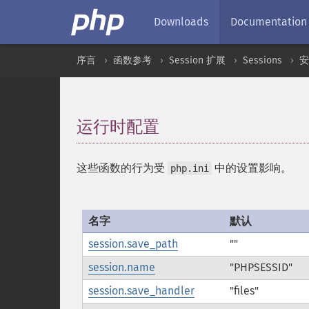
Downloads
Documentation
序言
函数参考
Session 扩展
Sessions
安
运行时配置
¶
这些函数的行为受
中的设置影响。
php.ini
名字
默认
session.save_path
""
session.name
"PHPSESSID"
session.save_handler
"files"