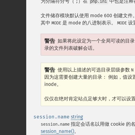
为分隔符分号（
）在
中也是注释
;
php.ini
文件储存模块默认使用 mode 600 创建文
其中
是 mode 的八进制表示。
设置
MODE
MODE
警告
如果将此设定为一个全局可读的目
录的文件列表破解会话。
警告
使用以上描述的可选目录层级参数
N
因为这需要创建大量的目录： 例如，值设置
inode。
仅仅在绝对肯定站点足够大时，才可以设
session.name
string
指定会话名以用做 cookie
session.name
session_name()
。