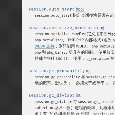
session.auto_start
bool
指定会话模块是否在请
session.auto_start
session.serialize_handler
string
定义用来序列化／
session.serialize_handler
)、 PHP PHP 内部格式 (名为
php_serialize
p
WDDX 支持
，则只能用 WDDX。
php_seriali
和
所具有的限制。 使用较旧的
php
php_binary
特殊字符(
and
) 。 使用
避
|
!
php_serialize
session.gc_probability
int
与
session.gc_probability
session.gc_div
动的概率。默认为
。 必须大于或等于
。 
1
0
session.gc_divisor
int
与
session.gc_divisor
session.gc_probabi
collection 垃圾回收）进程的概率。此概率用 gc
求中有 1% 的概率启动 gc 进程。
session.gc