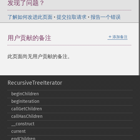
发现了问题？
了解如何改进此页面
•
提交拉取请求
•
报告一个错误
＋
用户贡献的备注
添加备注
此页面尚无用户贡献的备注。
RecursiveTreeIterator
beginChildren
beginIteration
callGetChildren
callHasChildren
_​_​construct
current
endChildren