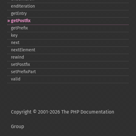
endIteration
getEntry
getPostfix
getPrefix
key
next
nextElement
rewind
setPostfix
setPrefixPart
valid
Copyright © 2001-2026 The PHP Documentation
Group