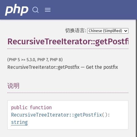
切换语言:
RecursiveTreeIterator::getPostfix
(PHP 5 >= 5.3.0, PHP 7, PHP 8)
RecursiveTreeIterator::getPostfix
—
Get the postfix
说明
¶
public
function
RecursiveTreeIterator::getPostfix
():
string