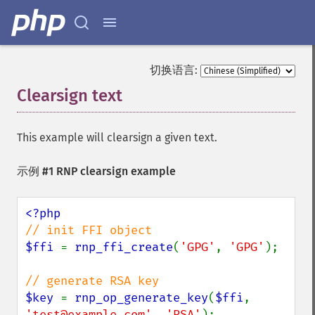
切换语言:
Clearsign text
¶
This example will clearsign a given text.
示例 #1 RNP clearsign example
$ffi 
= 
rnp_ffi_create
(
'GPG'
, 
'GPG'
);

$key 
= 
rnp_op_generate_key
(
$ffi
, 
'test@example.com'
, 
'RSA'
);
