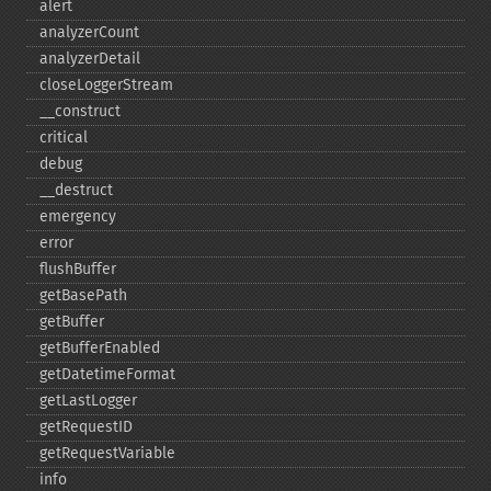
alert
analyzerCount
analyzerDetail
closeLoggerStream
_​_​construct
critical
debug
_​_​destruct
emergency
error
flushBuffer
getBasePath
getBuffer
getBufferEnabled
getDatetimeFormat
getLastLogger
getRequestID
getRequestVariable
info