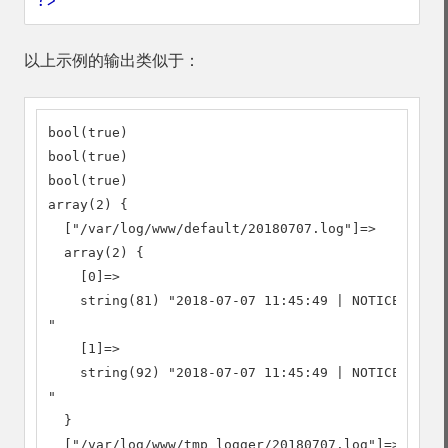
?>
以上示例的输出类似于：
bool(true)

bool(true)

bool(true)

array(2) {

  ["/var/log/www/default/20180707.log"]=>

  array(2) {

    [0]=>

    string(81) "2018-07-07 11:45:49 | NOTICE | 732
"

    [1]=>

    string(92) "2018-07-07 11:45:49 | NOTICE | 732
"

  }

  ["/var/log/www/tmp_logger/20180707.log"]=>
