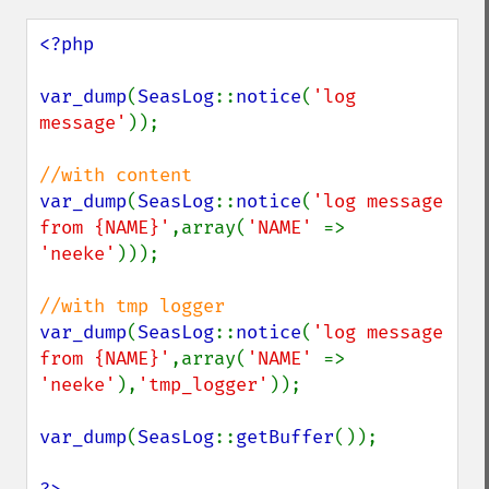
<?php

var_dump
(
SeasLog
::
notice
(
'log 
message'
));

var_dump
(
SeasLog
::
notice
(
'log message 
from {NAME}'
,array(
'NAME' 
=> 
'neeke'
)));

var_dump
(
SeasLog
::
notice
(
'log message 
from {NAME}'
,array(
'NAME' 
=> 
'neeke'
),
'tmp_logger'
));

var_dump
(
SeasLog
::
getBuffer
());
