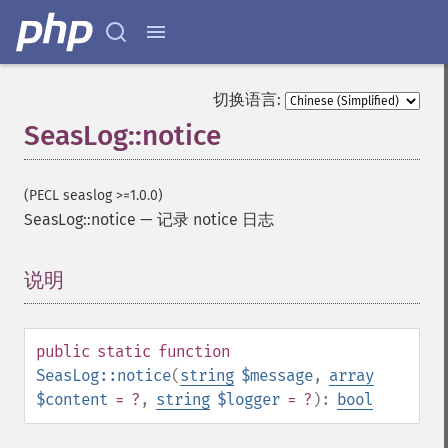
切换语言:
SeasLog::notice
(PECL seaslog >=1.0.0)
SeasLog::notice
—
记录 notice 日志
说明
¶
public
static
function
SeasLog::notice
(
string
$message
,
array
$content
= ?
,
string
$logger
= ?
):
bool