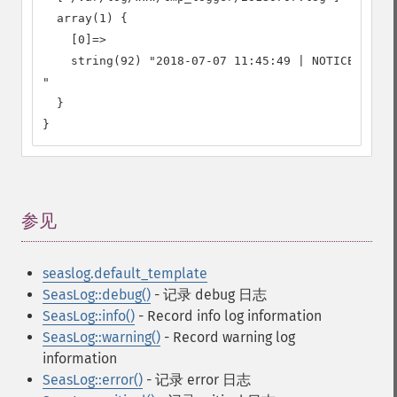
  array(1) {

    [0]=>

    string(92) "2018-07-07 11:45:49 | NOTICE | 732
"

  }

}
参见
¶
seaslog.default_template
SeasLog::debug()
- 记录 debug 日志
SeasLog::info()
- Record info log information
SeasLog::warning()
- Record warning log
information
SeasLog::error()
- 记录 error 日志