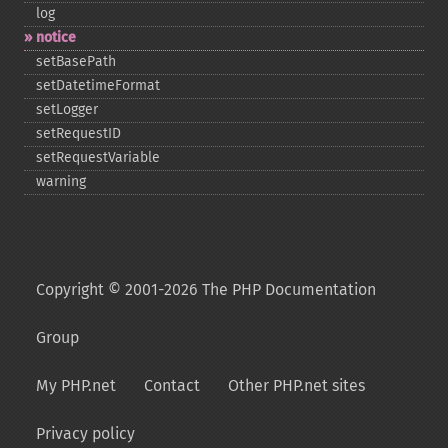
log
notice
setBasePath
setDatetimeFormat
setLogger
setRequestID
setRequestVariable
warning
Copyright © 2001-2026 The PHP Documentation
Group
My PHP.net
Contact
Other PHP.net sites
Privacy policy