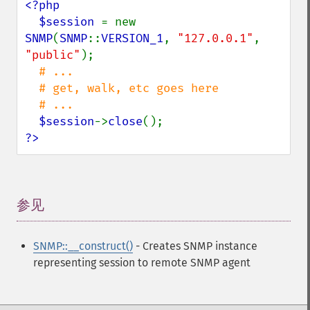
<?php

  $session 
= new 
SNMP
(
SNMP
::
VERSION_1
, 
"127.0.0.1"
, 
"public"
);

# ...

  # get, walk, etc goes here

  # ...

$session
->
close
?>
参见
¶
SNMP::__construct()
- Creates SNMP instance
representing session to remote SNMP agent