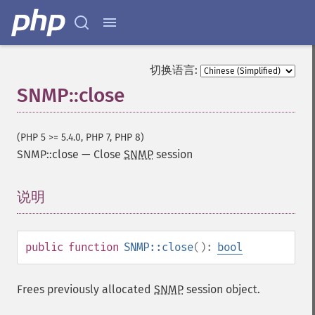
切换语言:
SNMP::close
(PHP 5 >= 5.4.0, PHP 7, PHP 8)
SNMP::close
—
Close
SNMP
session
说明
¶
public
function
SNMP::close
():
bool
Frees previously allocated
SNMP
session object.