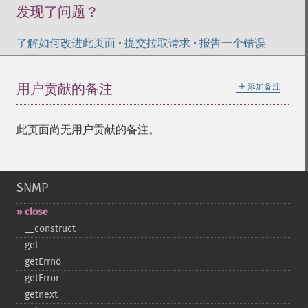
发现了问题？
了解如何改进此页面
•
提交拉取请求
•
报告一个错误
＋
用户贡献的备注
添加备注
此页面尚无用户贡献的备注。
SNMP
close
_​_​construct
get
getErrno
getError
getnext