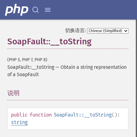
切换语言:
SoapFault::__toString
(PHP 5, PHP 7, PHP 8)
SoapFault::__toString
—
Obtain a string representation
of a SoapFault
说明
¶
public
function
SoapFault::__toString
():
string