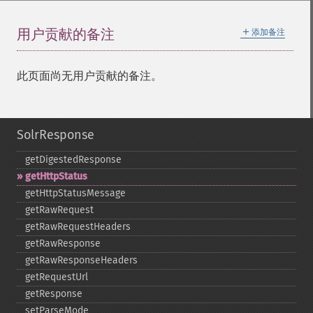
＋
用户贡献的备注
添加备注
此页面尚无用户贡献的备注。
SolrResponse
getDigestedResponse
getHttpStatus
getHttpStatusMessage
getRawRequest
getRawRequestHeaders
getRawResponse
getRawResponseHeaders
getRequestUrl
getResponse
setParseMode