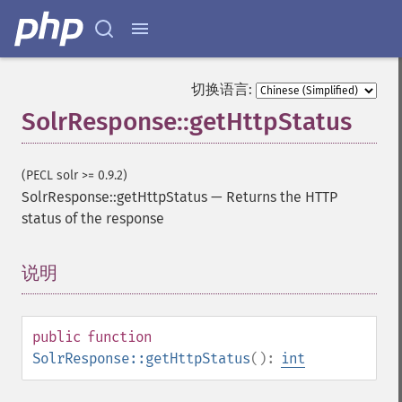
切换语言:
SolrResponse::getHttpStatus
(PECL solr >= 0.9.2)
SolrResponse::getHttpStatus
—
Returns the HTTP
status of the response
说明
¶
public
function
SolrResponse::getHttpStatus
():
int