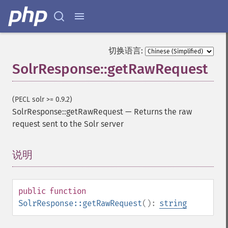
切换语言:
SolrResponse::getRawRequest
(PECL solr >= 0.9.2)
SolrResponse::getRawRequest
—
Returns the raw
request sent to the Solr server
说明
¶
public
function
SolrResponse::getRawRequest
():
string