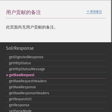
＋
用户贡献的备注
添加备注
此页面尚无用户贡献的备注。
SolrResponse
getDigestedResponse
getHttpStatus
getHttpStatusMessage
getRawRequest
getRawRequestHeaders
getRawResponse
getRawResponseHeaders
getRequestUrl
getResponse
setParseMode