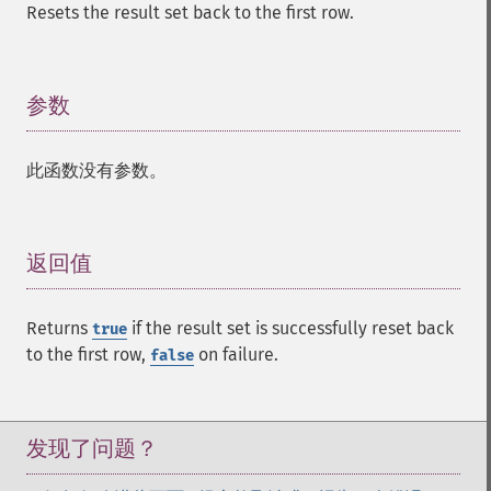
Resets the result set back to the first row.
参数
¶
此函数没有参数。
返回值
¶
Returns
if the result set is successfully reset back
true
to the first row,
on failure.
false
发现了问题？