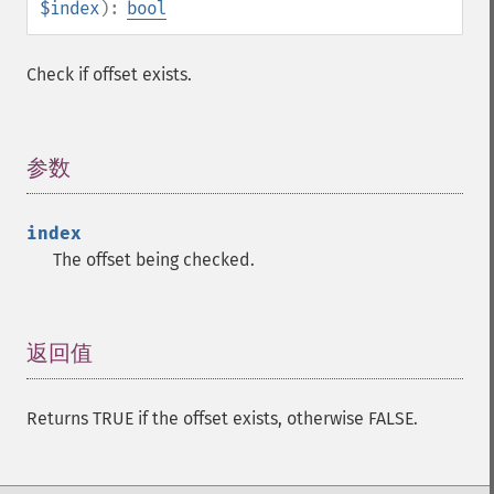
$index
):
bool
Check if offset exists.
参数
¶
index
The offset being checked.
返回值
¶
Returns TRUE if the offset exists, otherwise FALSE.