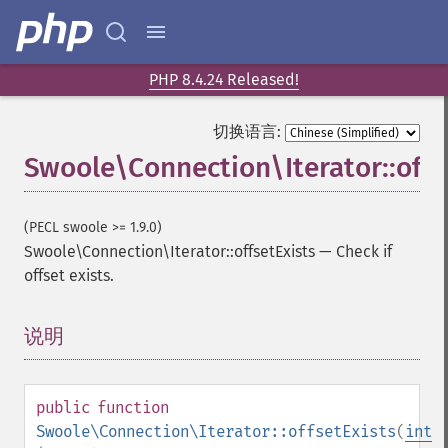
PHP 8.4.24 Released!
切换语言:
Swoole\Connection\Iterator::offs
(PECL swoole >= 1.9.0)
Swoole\Connection\Iterator::offsetExists
—
Check if
offset exists.
说明
¶
public
function
Swoole\Connection\Iterator::offsetExists
(
int