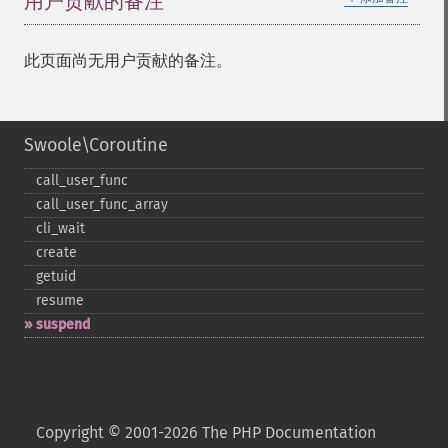
用户贡献的备注
此页面尚无用户贡献的备注。
Swoole\Coroutine
call_​user_​func
call_​user_​func_​array
cli_​wait
create
getuid
resume
suspend
Copyright © 2001-2026 The PHP Documentation