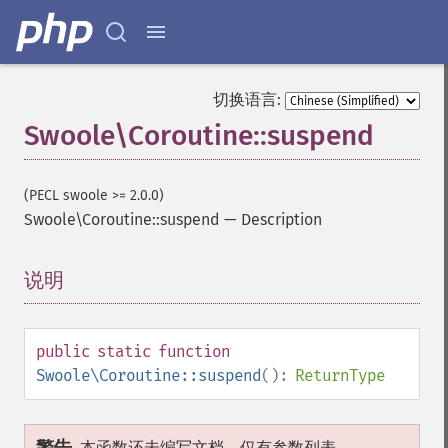
切换语言:
Swoole\Coroutine::suspend
(PECL swoole >= 2.0.0)
Swoole\Coroutine::suspend
—
Description
说明
¶
public
static
function
Swoole\Coroutine::suspend
():
ReturnType
本函数还未编写文档，仅有参数列表。