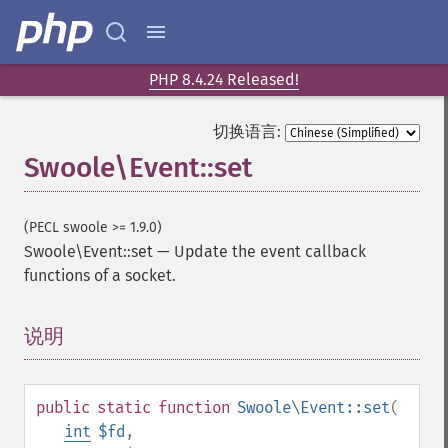
PHP 8.4.24 Released!
切换语言:
Swoole\Event::set
(PECL swoole >= 1.9.0)
Swoole\Event::set
—
Update the event callback
functions of a socket.
说明
¶
public
static
function
Swoole\Event::set
(
int
$fd
,