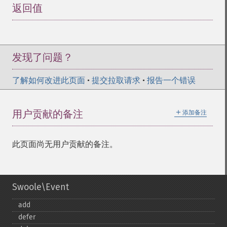
返回值
¶
发现了问题？
了解如何改进此页面
•
提交拉取请求
•
报告一个错误
＋
用户贡献的备注
添加备注
此页面尚无用户贡献的备注。
Swoole\Event
add
defer