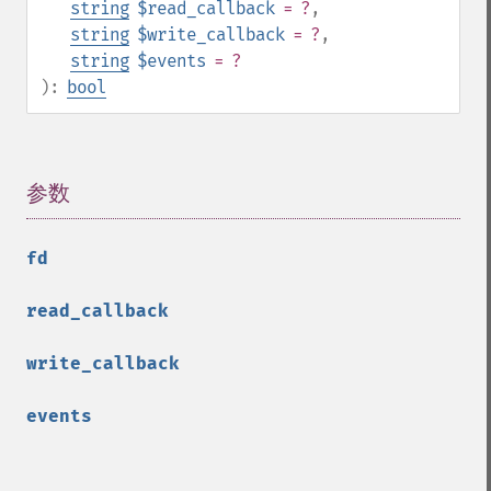
string
$read_callback
= ?
,
string
$write_callback
= ?
,
string
$events
= ?
):
bool
参数
¶
fd
read_callback
write_callback
events