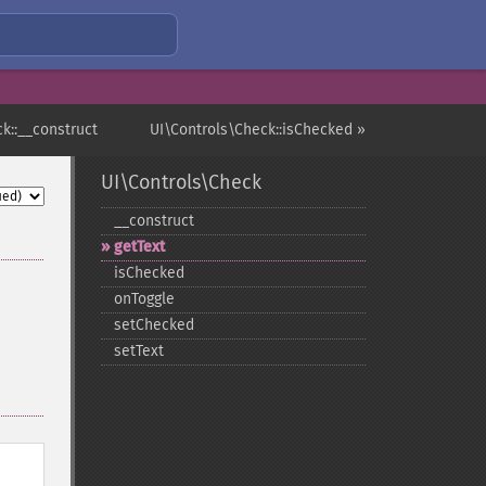
k::__construct
UI\Controls\Check::isChecked »
UI\Controls\Check
_​_​construct
getText
isChecked
onToggle
setChecked
setText