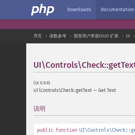
Downloads
Documentation
序言
函数参考
图形用户界面(GUI) 扩展
UI
UI\Controls\Check::getTex
(UI 0.9.9)
UI\Controls\Check::getText
—
Get Text
说明
¶
public
function
UI\Controls\Check::g