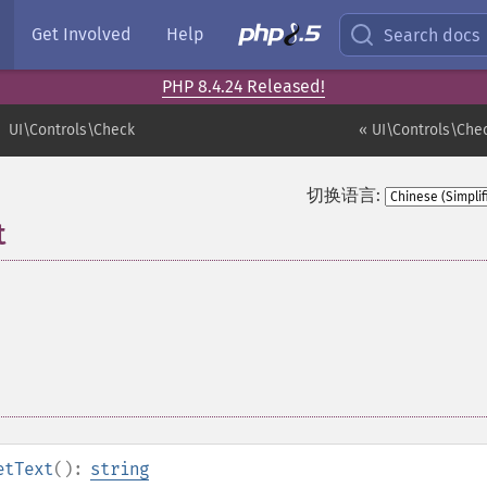
Get Involved
Help
Search docs
PHP 8.4.24 Released!
UI\Controls\Check
« UI\Controls\Chec
切换语言:
t
etText
():
string