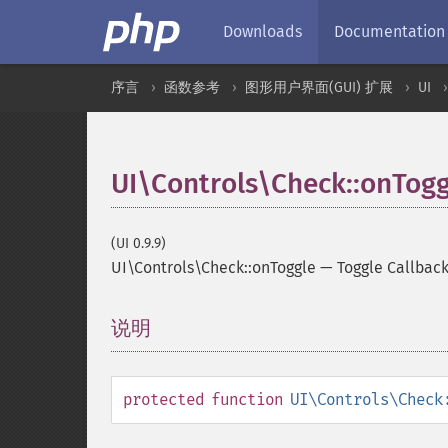
Downloads
Documentation
序言
函数参考
图形用户界面(GUI) 扩展
UI
UI\Controls\Check::onTogg
(UI 0.9.9)
UI\Controls\Check::onToggle
—
Toggle Callbac
说明
¶
protected
function
UI\Controls\Check