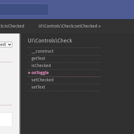
ck::isChecked
UI\Controls\Check::setChecked »
UI\Controls\Check
_​_​construct
getText
isChecked
onToggle
setChecked
setText