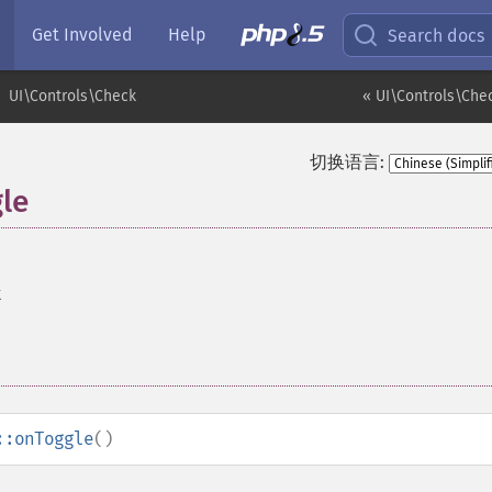
Get Involved
Help
Search docs
UI\Controls\Check
« UI\Controls\Che
切换语言:
le
k
::onToggle
()