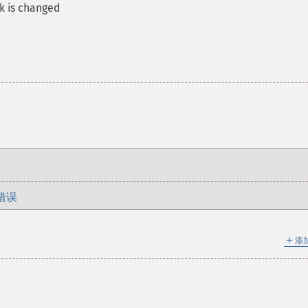
ck is changed
错误
＋
添