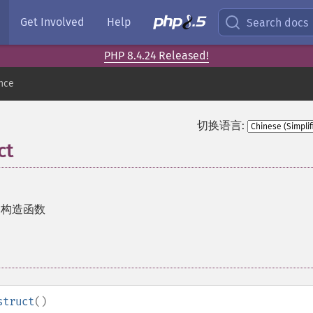
Get Involved
Help
Search docs
PHP 8.4.24 Released!
nce
切换语言:
ct
的构造函数
struct
()