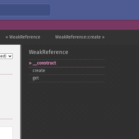
« WeakReference
WeakReference::create »
WeakReference
_​_​construct
create
get