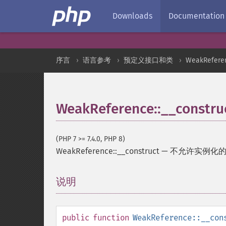
Downloads
Documentation
序言
语言参考
预定义接口和类
WeakRefere
WeakReference::__constru
(PHP 7 >= 7.4.0, PHP 8)
WeakReference::__construct
—
不允许实例化
说明
¶
public
function
WeakReference::__con