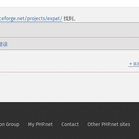
rceforge.net/projects/expat/
找到。
错误
＋
添
on Group
My PHP.net
Contact
Other PHP.net sites