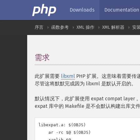
Downloads
Documentation
序言
函数参考
XML 操作
XML 解析器
安
需求
¶
此扩展需要
libxml
PHP 扩展。这意味着需要传
尽管这将默默完成因为 libxml 是默认开启的。
默认情况下，此扩展使用
expat compat layer
expat
库中的 Makefile 是不会默认构建出
libexpat.a: $(OBJS)

    ar -rc $@ $(OBJS)

    ranlib $@