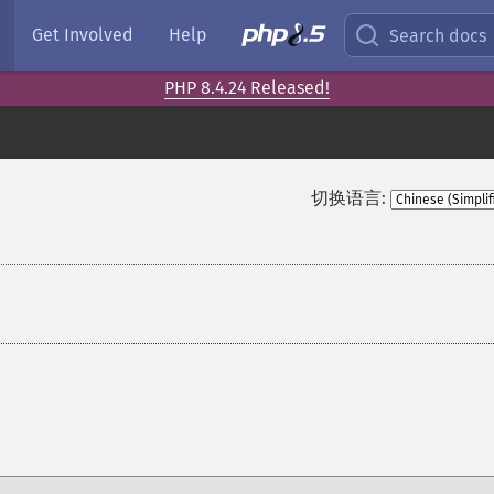
Get Involved
Help
Search docs
PHP 8.4.24 Released!
切换语言: