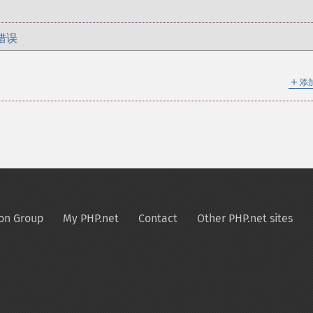
错误
＋
添
on Group
My PHP.net
Contact
Other PHP.net sites