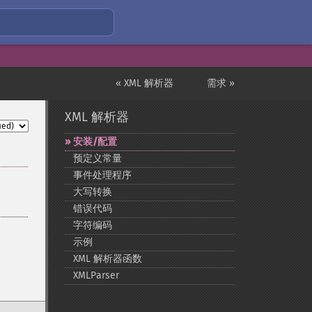
« XML 解析器
需求 »
XML 解析器
安装/配置
预定义常量
事件处理程序
大写转换
错误代码
字符编码
示例
XML 解析器函数
XMLParser