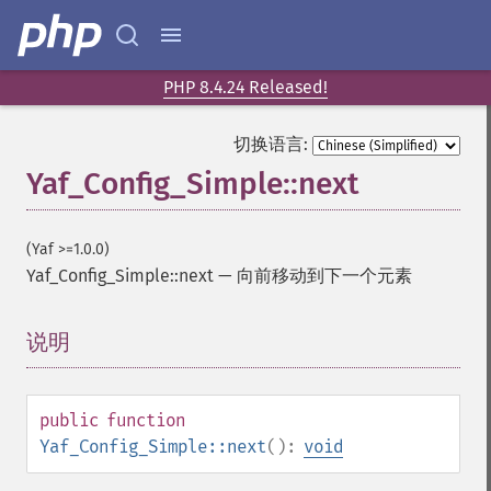
PHP 8.4.24 Released!
切换语言:
Yaf_Config_Simple::next
(Yaf >=1.0.0)
Yaf_Config_Simple::next
—
向前移动到下一个元素
说明
¶
public
function
Yaf_Config_Simple::next
():
void