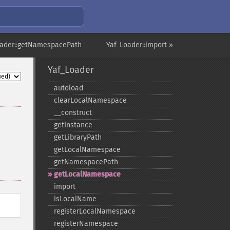
oader::getNamespacePath
Yaf_Loader::import »
Yaf_Loader
autoload
clearLocalNamespace
_​_​construct
getInstance
getLibraryPath
getLocalNamespace
getNamespacePath
getLocalNamespace
import
isLocalName
registerLocalNamespace
registerNamespace