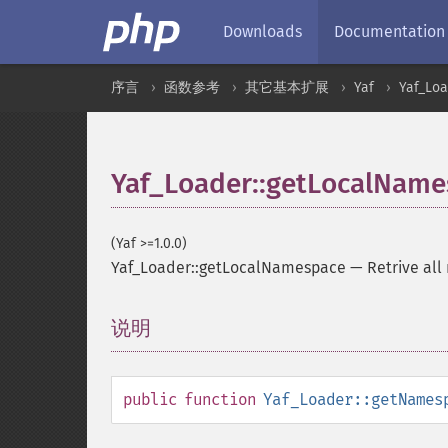
Downloads
Documentation
序言
函数参考
其它基本扩展
Yaf
Yaf_Loa
Yaf_Loader::getLocalNam
(Yaf >=1.0.0)
Yaf_Loader::getLocalNamespace
—
Retrive all
说明
¶
public
function
Yaf_Loader::getNames