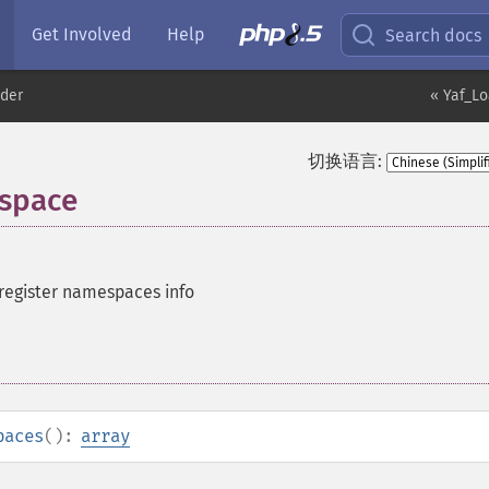
Get Involved
Help
Search docs
der
« Yaf_L
切换语言:
espace
 register namespaces info
paces
():
array