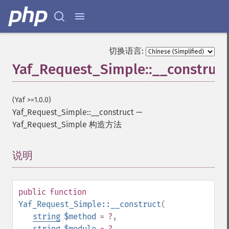
切换语言:
Yaf_Request_Simple::__construct
(Yaf >=1.0.0)
Yaf_Request_Simple::__construct
—
Yaf_Request_Simple 构造方法
说明
¶
public
function
Yaf_Request_Simple::__construct
(
string
$method
= ?
,
string
$module
= ?
,