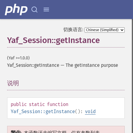
切换语言:
Yaf_Session::getInstance
(Yaf >=1.0.0)
Yaf_Session::getInstance
—
The getInstance purpose
说明
¶
public
static
function
Yaf_Session::getInstance
():
void
本函数还未编写文档，仅有参数列表。