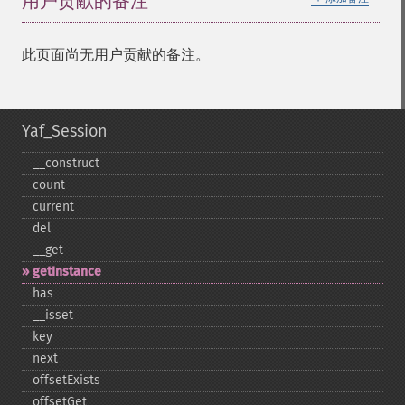
用户贡献的备注
此页面尚无用户贡献的备注。
Yaf_Session
_​_​construct
count
current
del
_​_​get
getInstance
has
_​_​isset
key
next
offsetExists
offsetGet