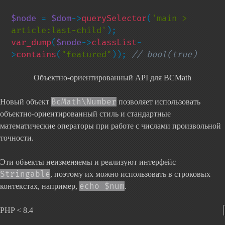
$node 
= 
$dom
->
querySelector
(
'main > 
article:last-child'
var_dump
(
$node
->
classList
-
>
contains
(
"featured"
)); 
// bool(true)
Объектно-ориентированный API для BCMath
BcMath\Number
Новый объект
позволяет использовать
объектно-ориентированный стиль и стандартные
математические операторы при работе с числами произвольной
точности.
Эти объекты неизменяемы и реализуют интерфейс
Stringable
, поэтому их можно использовать в строковых
echo $num
контекстах, например,
.
PHP < 8.4