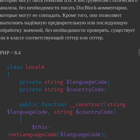
которые могут быть понятны IDE и инструментам статического
анализа, без необходимости писать DocBlock-комментарии,
которые могут не совпадать. Кроме того, они позволяют
выполнять надёжную предварительную или последующую
обработку значений, без необходимости проверять, существует
ли в классе соответствующий геттер или сеттер.
PHP < 8.4
class 
{

    private 
string 
$languageCode
;

    private 
string 
$countryCode
;

    public function 
__construct
(
string 
$languageCode
, 
string 
$countryCode
)

    {

$this
-
>
setLanguageCode
(
$languageCode
);
