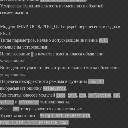
Устаревшая функциональность и изменения в обратной
совместимости
Модули IMAP, OCI8, PDO_OCI и pspell перенесены из ядра в
PECL.
Типы параметров, неявно допускающие значение
null
объявлены устаревшими.
Использование
в качестве имени класса объявлено
_
устаревшим.
Возведение нуля в степень отрицательного числа объявлено
устаревшим.
Передача некорректного режима в функцию
round()
выбрасывает ошибку
.
ValueError
Константы классов модулей
,
,
,
,
,
date
intl
pdo
reflection
spl
и
типизированы.
sqlite
xmlreader
Класс
теперь является окончательным.
GMP
Удалены константы
,
MYSQLI_SET_CHARSET_DIR
,
MYSQLI_STMT_ATTR_PREFETCH_ROWS