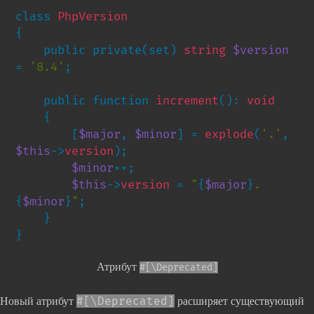
class 
{

    public private(set) 
string 
$version 
= 
'8.4'
;

    public function 
increment
(): 
void

{

        [
$major
, 
$minor
] = 
explode
(
'.'
, 
$this
->
version
);

$minor
++;

$this
->
version 
= 
"
{
$major
}
.
{
$minor
}
"
;

    }

}
Атрибут
#[\Deprecated]
#[\Deprecated]
Новый атрибут
расширяет существующий