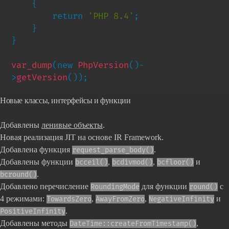
{

        return 
'PHP 8.4'
;

    }

}

var_dump
(new 
PhpVersion
()-
>
getVersion
());
Новые классы, интерфейсы и функции
Добавлены
ленивые объекты
.
Новая реализация JIT на основе IR Framework.
Добавлена функция
.
request_parse_body()
Добавлены функции
,
,
и
bcceil()
bcdivmod()
bcfloor()
.
bcround()
Добавлено перечисление
для функции
с
RoundingMode
round()
4 режимами:
,
,
и
TowardsZero
AwayFromZero
NegativeInfinity
.
PositiveInfinity
Добавлены методы
,
DateTime::createFromTimestamp()