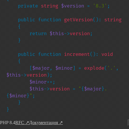
    private 
string 
$version 
= 
'8.3'
;

    public function 
getVersion
(): 
string

{

        return 
$this
->
version
;

    }

    public function 
increment
(): 
void

{

        [
$major
, 
$minor
] = 
explode
(
'.'
, 
$this
->
version
);

$minor
++;

$this
->
version 
= 
"
{
$major
}
.
{
$minor
}
"
;

    }

}
PHP 8.4
RFC
↗
Документация
↗