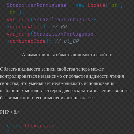
$brazilianPortuguese 
= new 
Locale
(
'pt'
, 
'br'
var_dump
(
$brazilianPortuguese
-
>
countryCode
); 
var_dump
(
$brazilianPortuguese
-
>
combinedCode
); 
// pt_BR
Асимметричная область видимости свойств
Область видимости записи свойства теперь может
контролироваться независимо от области видимости чтения
свойства, что уменьшает необходимость использования
шаблонных методов-геттеров для раскрытия значения свойства
без возможности его изменения извне класса.
PHP < 8.4
class 
{
