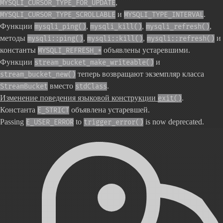
,
MYSQLI_CURSOR_TYPE_FOR_UPDATE
и
.
MYSQLI_CURSOR_TYPE_SCROLLABLE
MYSQLI_TYPE_INTERVAL
Функции
,
,
,
mysqli_ping()
mysqli_kill()
mysqli_refresh()
методы
,
,
и
mysqli::ping()
mysqli::kill()
mysqli::refresh()
константы
объявлены устаревшими.
MYSQLI_REFRESH_*
Функции
и
stream_bucket_make_writeable()
теперь возвращают экземпляр класса
stream_bucket_new()
вместо
.
StreamBucket
stdClass
Изменение поведения языковой конструкции
.
exit()
Константа
объявлена устаревшей.
E_STRICT
Passing
to
is now deprecated.
E_USER_ERROR
trigger_error()