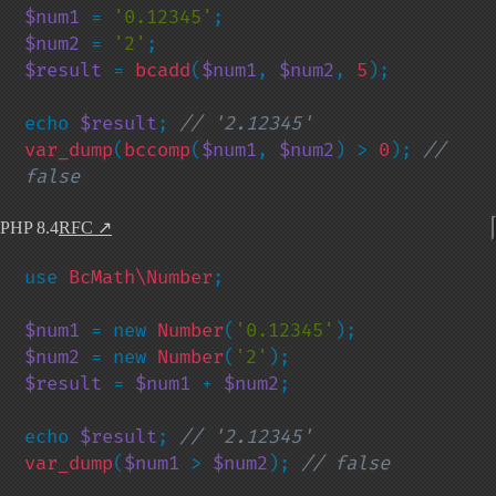
$num1 
= 
'0.12345'
$num2 
= 
'2'
$result 
= 
bcadd
(
$num1
, 
$num2
, 
5
);

echo 
$result
; 
var_dump
(
bccomp
(
$num1
, 
$num2
) > 
0
); 
// 
false
PHP 8.4
RFC
↗
use 
BcMath\Number
;

$num1 
= new 
Number
(
'0.12345'
$num2 
= new 
Number
(
'2'
$result 
= 
$num1 
+ 
$num2
;

echo 
$result
; 
var_dump
(
$num1 
> 
$num2
); 
// false