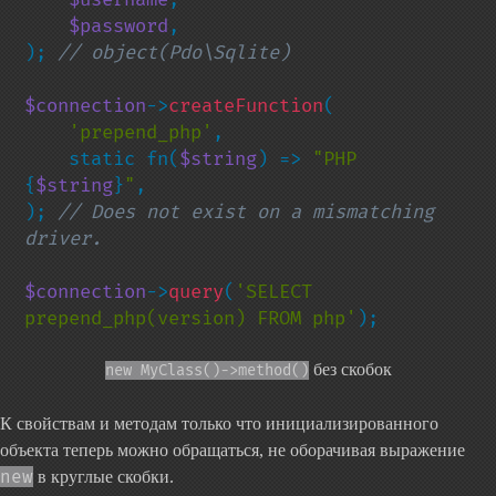
$password
,

); 
// object(Pdo\Sqlite)

$connection
->
createFunction
(

'prepend_php'
,

    static fn(
$string
) => 
"PHP 
{
$string
}
"
,

); 
// Does not exist on a mismatching 
driver.

$connection
->
query
(
'SELECT 
prepend_php(version) FROM php'
);
без скобок
new MyClass()->method()
К свойствам и методам только что инициализированного
объекта теперь можно обращаться, не оборачивая выражение
new
в круглые скобки.