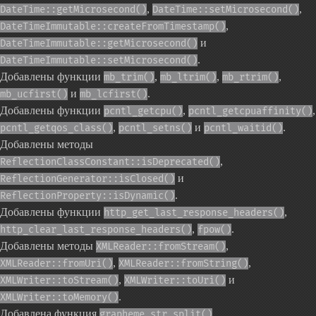
,
,
DateTime::getMicrosecond()
DateTime::setMicrosecond()
,
DateTimeImmutable::createFromTimestamp()
и
DateTimeImmutable::getMicrosecond()
.
DateTimeImmutable::setMicrosecond()
Добавлены функции
,
,
,
mb_trim()
mb_ltrim()
mb_rtrim()
и
.
mb_ucfirst()
mb_lcfirst()
Добавлены функции
,
,
pcntl_getcpu()
pcntl_getcpuaffinity()
,
и
.
pcntl_getqos_class()
pcntl_setns()
pcntl_waitid()
Добавлены методы
,
ReflectionClassConstant::isDeprecated()
и
ReflectionGenerator::isClosed()
.
ReflectionProperty::isDynamic()
Добавлены функции
,
http_get_last_response_headers()
,
.
http_clear_last_response_headers()
fpow()
Добавлены методы
,
XMLReader::fromStream()
,
,
XMLReader::fromUri()
XMLReader::fromString()
,
и
XMLWriter::toStream()
XMLWriter::toUri()
.
XMLWriter::toMemory()
Добавлена функция
.
grapheme_str_split()