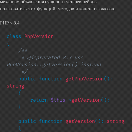
механизм объявления сущности устаревшей для
пользовательских функций, методов и констант классов.
PHP < 8.4
class 
{

/**

     * @deprecated 8.3 use 
PhpVersion::getVersion() instead

     */

public function 
getPhpVersion
(): 
string

{

        return 
$this
->
getVersion
();

    }

    public function 
getVersion
(): 
string

{
