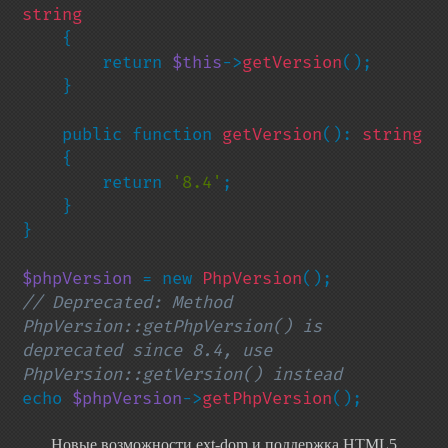
string

{

        return 
$this
->
getVersion
();

    }

    public function 
getVersion
(): 
string

{

        return 
'8.4'
;

    }

}

$phpVersion 
= new 
PhpVersion
// Deprecated: Method 
PhpVersion::getPhpVersion() is 
deprecated since 8.4, use 
echo 
$phpVersion
->
getPhpVersion
();
Новые возможности ext-dom и поддержка HTML5