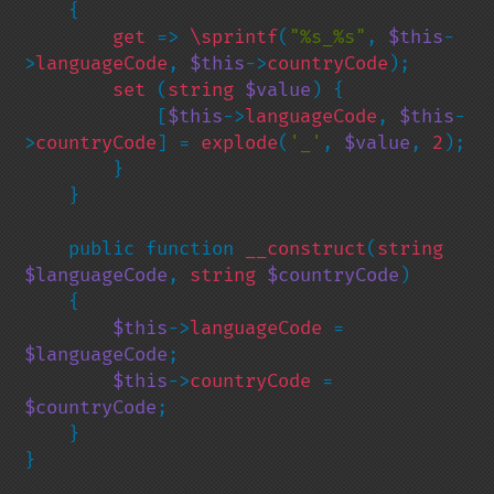
{

get 
=> 
\sprintf
(
"%s_%s"
, 
$this
-
>
languageCode
, 
$this
->
countryCode
);

set 
(
string 
$value
) {

            [
$this
->
languageCode
, 
$this
-
>
countryCode
] = 
explode
(
'_'
, 
$value
, 
2
);

        }

    }

    public function 
__construct
(
string 
$languageCode
, 
string 
$countryCode
)

    {

$this
->
languageCode 
= 
$languageCode
;

$this
->
countryCode 
= 
$countryCode
;

    }

}
