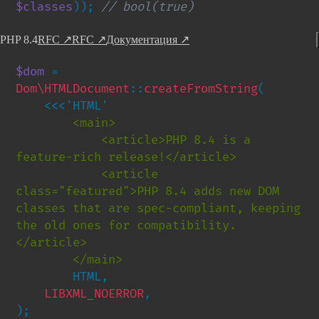
$classes
)); 
// bool(true)
PHP 8.4
RFC
↗
RFC
↗
Документация
↗
$dom 
= 
Dom\HTMLDocument
::
createFromString
(

        <main>

            <article>PHP 8.4 is a 
feature-rich release!</article>

            <article 
class="featured">PHP 8.4 adds new DOM 
classes that are spec-compliant, keeping 
the old ones for compatibility.
</article>

        HTML,

LIBXML_NOERROR
,

);
