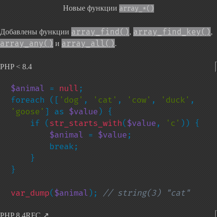
Новые функции
array_*()
array_find()
array_find_key()
Добавлены функции
,
,
array_any()
array_all()
и
.
PHP < 8.4
$animal 
= 
null
;

foreach ([
'dog'
, 
'cat'
, 
'cow'
, 
'duck'
, 
'goose'
] as 
$value
) {

    if (
str_starts_with
(
$value
, 
'c'
)) {

$animal 
= 
$value
;

        break;

    }

}

var_dump
(
$animal
); 
// string(3) "cat"
PHP 8.4
RFC
↗