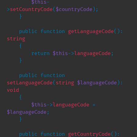
$this
-
>
setCountryCode
(
$countryCode
);

    }

    public function 
getLanguageCode
(): 
string

{

        return 
$this
->
languageCode
;

    }

    public function 
setLanguageCode
(
string 
$languageCode
): 
void

{

$this
->
languageCode 
= 
$languageCode
;

    }

    public function 
getCountryCode
(): 