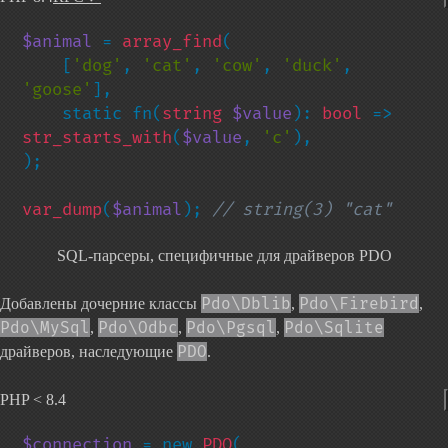
$animal 
= 
array_find
(

    [
'dog'
, 
'cat'
, 
'cow'
, 
'duck'
, 
'goose'
],

    static fn(
string 
$value
): 
bool 
=> 
str_starts_with
(
$value
, 
'c'
),

);

var_dump
(
$animal
); 
// string(3) "cat"
SQL-парсеры, специфичные для драйверов PDO
Pdo\Dblib
Pdo\Firebird
Добавлены дочерние классы
,
,
Pdo\MySql
Pdo\Odbc
Pdo\Pgsql
Pdo\Sqlite
,
,
,
PDO
драйверов, наследующие
.
PHP < 8.4
$connection 
= new 
PDO
(
