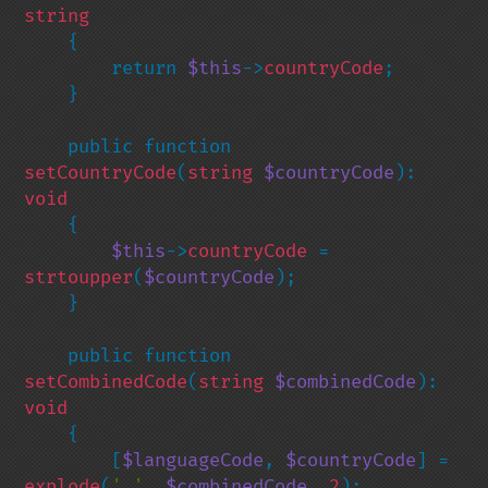
string

{

        return 
$this
->
countryCode
;

    }

    public function 
setCountryCode
(
string 
$countryCode
): 
void

{

$this
->
countryCode 
= 
strtoupper
(
$countryCode
);

    }

    public function 
setCombinedCode
(
string 
$combinedCode
): 
void

{

        [
$languageCode
, 
$countryCode
] = 
explode
(
'_'
, 
$combinedCode
, 
2
);
