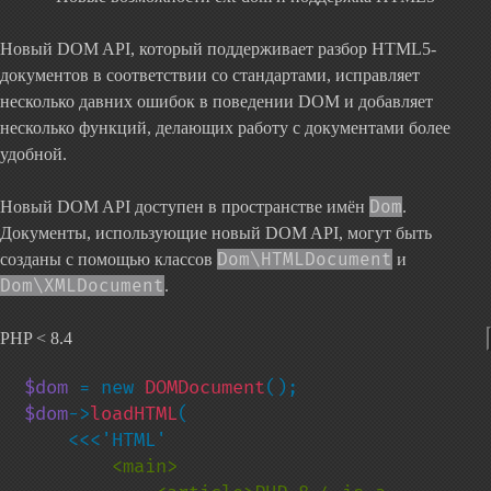
Новый DOM API, который поддерживает разбор HTML5-
документов в соответствии со стандартами, исправляет
несколько давних ошибок в поведении DOM и добавляет
несколько функций, делающих работу с документами более
удобной.
Dom
Новый DOM API доступен в пространстве имён
.
Документы, использующие новый DOM API, могут быть
Dom\HTMLDocument
созданы с помощью классов
и
Dom\XMLDocument
.
PHP < 8.4
$dom 
= new 
DOMDocument
$dom
->
loadHTML
(

        <main>
