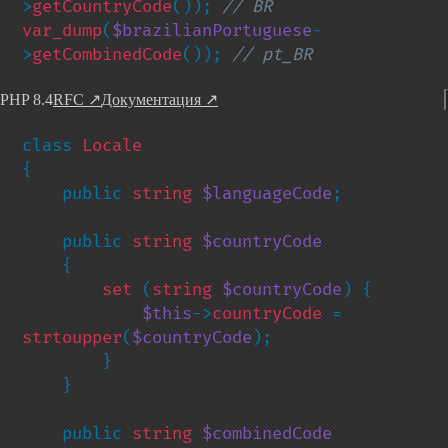
>
getCountryCode
()); 
var_dump
(
$brazilianPortuguese
-
>
getCombinedCode
()); 
// pt_BR
PHP 8.4
RFC
↗
Документация
↗
class 
{

    public 
string 
$languageCode
;

    public 
string 
$countryCode

{

set 
(
string 
$countryCode
) {

$this
->
countryCode 
= 
strtoupper
(
$countryCode
);

        }

    }

    public 
string 
$combinedCode
