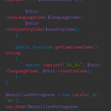
$this
-
>
setLanguageCode
(
$languageCode
);

$this
-
>
setCountryCode
(
$countryCode
);

    }

    public function 
getCombinedCode
(): 
string

{

        return 
\sprintf
(
"%s_%s"
, 
$this
-
>
languageCode
, 
$this
->
countryCode
);

    }

}

$brazilianPortuguese 
= new 
Locale
(
'pt'
, 
'br'
var_dump
(
$brazilianPortuguese
-