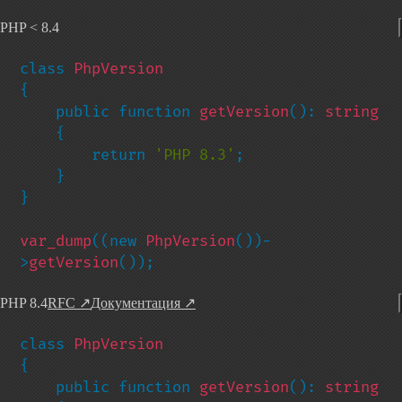
PHP < 8.4
class 
{

    public function 
getVersion
(): 
string

{

        return 
'PHP 8.3'
;

    }

}

var_dump
((new 
PhpVersion
())-
>
getVersion
());
PHP 8.4
RFC
↗
Документация
↗
class 
{

    public function 
getVersion
(): 
string
