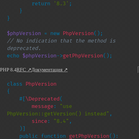
        return 
'8.3'
;

    }

}

$phpVersion 
= new 
PhpVersion
// No indication that the method is 
echo 
$phpVersion
->
getPhpVersion
();
PHP 8.4
RFC
↗
Документация
↗
class 
{

    #[
\Deprecated
(

message
: 
"use 
PhpVersion::getVersion() instead"
,

since
: 
"8.4"
,

    )]

    public function 
getPhpVersion
(): 