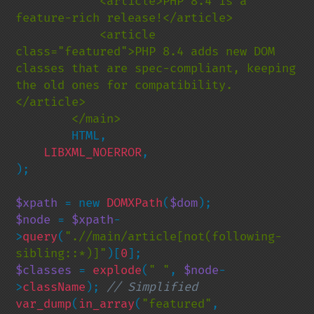
            <article>PHP 8.4 is a 
feature-rich release!</article>

            <article 
class="featured">PHP 8.4 adds new DOM 
classes that are spec-compliant, keeping 
the old ones for compatibility.
</article>

        HTML,

LIBXML_NOERROR
,

);

$xpath 
= new 
DOMXPath
(
$dom
$node 
= 
$xpath
-
>
query
(
".//main/article[not(following-
sibling::*)]"
)[
0
$classes 
= 
explode
(
" "
, 
$node
-
>
className
); 
var_dump
(
in_array
(
"featured"
, 