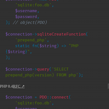
'sqlite:foo.db'
,

$username
,

$password
,

); 
// object(PDO)

$connection
->
sqliteCreateFunction
(

'prepend_php'
,

    static fn(
$string
) => 
"PHP 
{
$string
}
"
,

);

$connection
->
query
(
'SELECT 
prepend_php(version) FROM php'
);
PHP 8.4
RFC
↗
$connection 
= 
PDO
::
connect
(

'sqlite:foo.db'
,

$username
,
