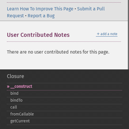
Learn How To Improve This Page
•
Submit a Pull
Request
•
Report a Bug
＋
User Contributed Notes
add a note
There are no user contributed notes for this page.
Closure
_​_​construct
bind
bindTo
call
fromCallable
getCurrent