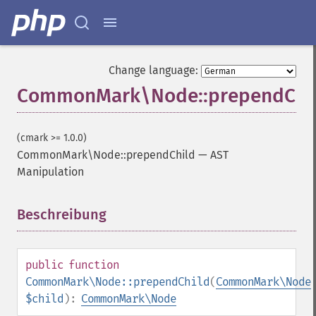
Change language:
CommonMark\Node::prependChi
(cmark >= 1.0.0)
CommonMark\Node::prependChild
—
AST
Manipulation
Beschreibung
¶
public
function
CommonMark\Node::prependChild
(
CommonMark\Node
$child
):
CommonMark\Node