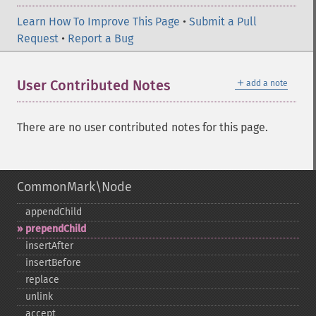
Learn How To Improve This Page
•
Submit a Pull
Request
•
Report a Bug
＋
User Contributed Notes
add a note
There are no user contributed notes for this page.
CommonMark\Node
appendChild
prependChild
insertAfter
insertBefore
replace
unlink
accept