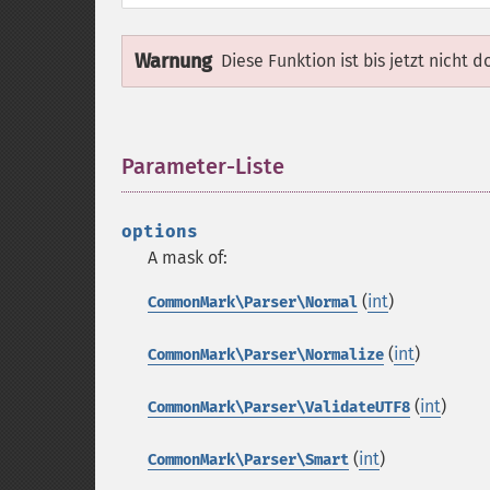
Warnung
Diese Funktion ist bis jetzt nicht 
Parameter-Liste
¶
options
A mask of:
(
int
)
CommonMark\Parser\Normal
(
int
)
CommonMark\Parser\Normalize
(
int
)
CommonMark\Parser\ValidateUTF8
(
int
)
CommonMark\Parser\Smart