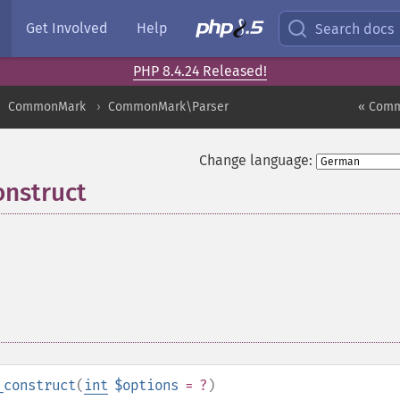
Get Involved
Help
Search docs
PHP 8.4.24 Released!
CommonMark
CommonMark\Parser
« Comm
Change language:
nstruct
_construct
(
int
$options
= ?
)