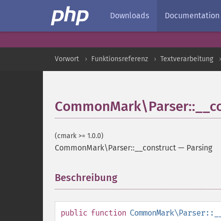
Downloads
Documentation
Vorwort
Funktionsreferenz
Textverarbeitung
CommonMark\Parser::__co
(cmark >= 1.0.0)
CommonMark\Parser::__construct
—
Parsing
Beschreibung
¶
public
function
CommonMark\Parser::_