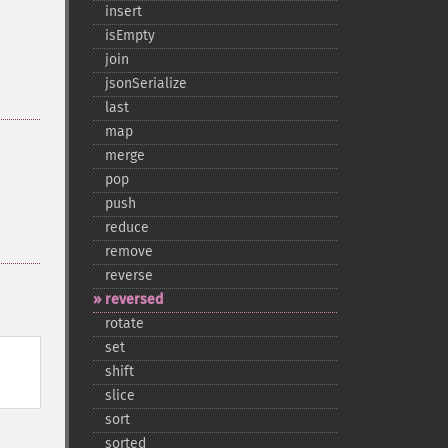
insert
isEmpty
join
jsonSerialize
last
map
merge
pop
push
reduce
remove
reverse
reversed
rotate
set
shift
slice
sort
sorted