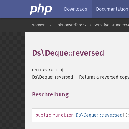
Downloads
Documentation
Vorwort
Funktionsreferenz
Sonstige Grunderw
Ds\Deque::reversed
(PECL ds >= 1.0.0)
Ds\Deque::reversed
—
Returns a reversed cop
Beschreibung
¶
public
function
Ds\Deque::reversed
()