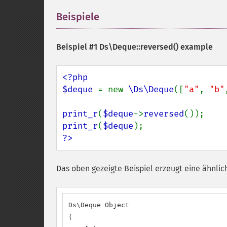
Beispiele
¶
Beispiel #1
Ds\Deque::reversed()
example
<?php

$deque 
= new 
\Ds\Deque
([
"a"
, 
"b"
print_r
(
$deque
->
reversed
print_r
(
$deque
?>
Das oben gezeigte Beispiel erzeugt eine ähnlic
Ds\Deque Object

(
