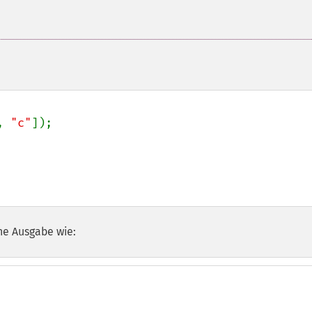
, 
"c"
]);

he Ausgabe wie: