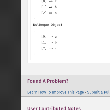
    [0] => c

    [1] => b

    [2] => a

)

Ds\Deque Object

(

    [0] => a

    [1] => b

    [2] => c

)
Found A Problem?
Learn How To Improve This Page
•
Submit a Pul
User Contributed Notes