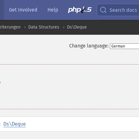
Get Involved
Help
Search docs
eiterungen
Data Structures
Ds\Deque
Change language:
y
:
Ds\Deque