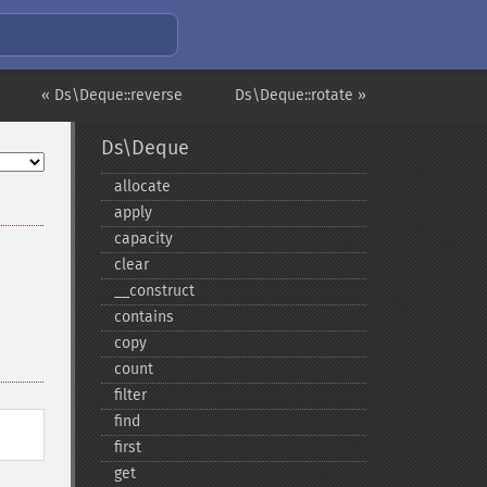
« Ds\Deque::reverse
Ds\Deque::rotate »
Ds\Deque
allocate
apply
capacity
clear
_​_​construct
contains
copy
count
filter
find
first
get