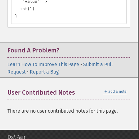
  ["value"]=>

  int(1)

}
Found A Problem?
Learn How To Improve This Page
•
Submit a Pull
Request
•
Report a Bug
＋
User Contributed Notes
add a note
There are no user contributed notes for this page.
Ds\Pair