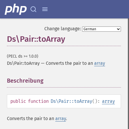
Change language:
Ds\Pair::toArray
(PECL ds >= 1.0.0)
Ds\Pair::toArray
—
Converts the pair to an
array
Beschreibung
¶
public
function
Ds\Pair::toArray
():
array
Converts the pair to an
array
.