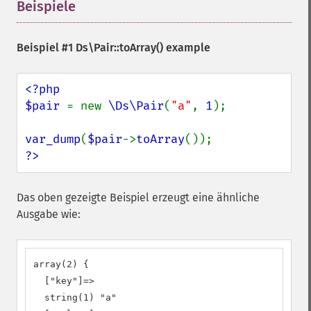
Beispiele
¶
Beispiel #1
Ds\Pair::toArray()
example
<?php

$pair 
= new 
\Ds\Pair
(
"a"
, 
1
);

var_dump
(
$pair
->
toArray
?>
Das oben gezeigte Beispiel erzeugt eine ähnliche
Ausgabe wie:
array(2) {

  ["key"]=>

  string(1) "a"
