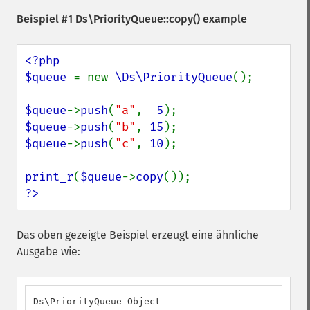
Beispiel #1
Ds\PriorityQueue::copy()
example
<?php

$queue 
= new 
\Ds\PriorityQueue
();

$queue
->
push
(
"a"
,  
5
$queue
->
push
(
"b"
, 
15
$queue
->
push
(
"c"
, 
10
);

print_r
(
$queue
->
copy
?>
Das oben gezeigte Beispiel erzeugt eine ähnliche
Ausgabe wie:
Ds\PriorityQueue Object
