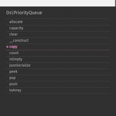
Ds\PriorityQueue
allocate
capacity
clear
_​_​construct
copy
count
isEmpty
jsonSerialize
peek
pop
push
toArray