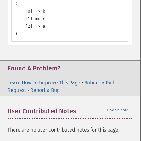
(

    [0] => b

    [1] => c

    [2] => a

)
Found A Problem?
Learn How To Improve This Page
•
Submit a Pull
Request
•
Report a Bug
＋
User Contributed Notes
add a note
There are no user contributed notes for this page.