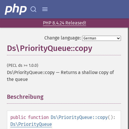
PHP 8.4.24 Released!
Change language:
Ds\PriorityQueue::copy
(PECL ds >= 1.0.0)
Ds\PriorityQueue::copy
—
Returns a shallow copy of
the queue
Beschreibung
¶
public
function
Ds\PriorityQueue::copy
():
Ds\PriorityQueue