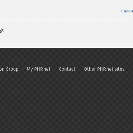
＋
add a
ge.
on Group
My PHP.net
Contact
Other PHP.net sites