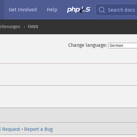
Get Involved
Help
Search docs
eiterungen
FANN
Change language:
l Request
•
Report a Bug