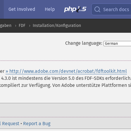
Get Involved
Help
Search docs
sgaben
FDF
Installation/Konfiguration
Change language:
ter
» http://www.adobe.com/devnet/acrobat/fdftoolkit.html
.3.0 ist mindestens die Version 5.0 des FDF-SDKs erforderlich.
rkompiliert zur Verfügung. Von Adobe unterstütze Plattformen s
l Request
•
Report a Bug