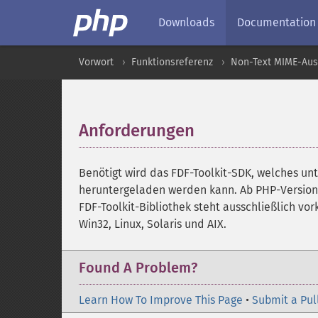
Downloads
Documentation
Vorwort
Funktionsreferenz
Non-Text MIME-Au
Anforderungen
¶
Benötigt wird das FDF-Toolkit-SDK, welches un
heruntergeladen werden kann. Ab PHP-Version 4
FDF-Toolkit-Bibliothek steht ausschließlich vo
Win32, Linux, Solaris und AIX.
Found A Problem?
Learn How To Improve This Page
•
Submit a Pul