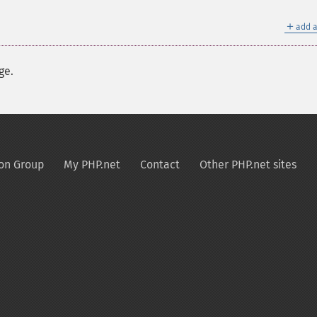
＋
add a
ge.
on Group
My PHP.net
Contact
Other PHP.net sites