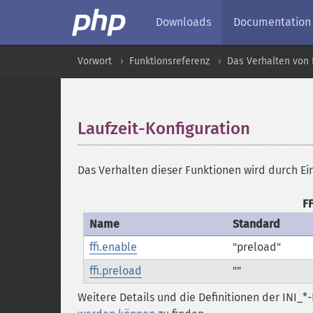
Downloads
Documentation
Vorwort
Funktionsreferenz
Das Verhalten von 
Laufzeit-Konfiguration
¶
Das Verhalten dieser Funktionen wird durch Ei
FF
Name
Standard
ffi.enable
"preload"
ffi.preload
""
Weitere Details und die Definitionen der INI_*