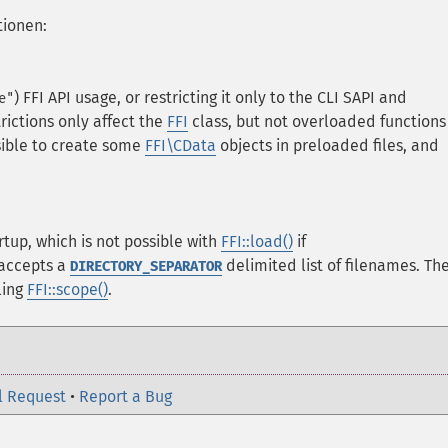
tionen:
) FFI API usage, or restricting it only to the CLI SAPI and
e"
trictions only affect the
FFI
class, but not overloaded functions
ssible to create some
FFI\CData
objects in preloaded files, and
rtup, which is not possible with
FFI::load()
if
e accepts a
delimited list of filenames. Th
DIRECTORY_SEPARATOR
ling
FFI::scope()
.
l Request
•
Report a Bug