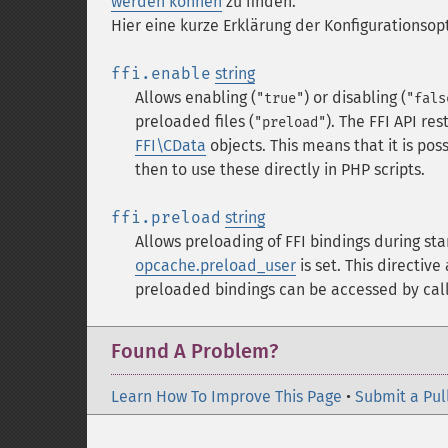
werden können
zu finden.
Hier eine kurze Erklärung der Konfigurationsop
ffi.enable
string
Allows enabling (
) or disabling (
"true"
"fals
preloaded files (
).
The FFI API res
"preload"
FFI\CData
objects. This means that it is po
then to use these directly in PHP scripts.
ffi.preload
string
Allows preloading of FFI bindings during sta
opcache.preload_user
is set. This directiv
preloaded bindings can be accessed by cal
Found A Problem?
Learn How To Improve This Page
•
Submit a Pul