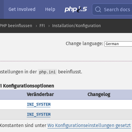
Get Involved
Help
Search docs
PHP beeinflussen
FFI
Installation/Konfiguration
Change language:
nstellungen in der
beeinflusst.
php.ini
I Konfigurationsoptionen
Veränderbar
Changelog
INI_SYSTEM
INI_SYSTEM
-Konstanten sind unter
Wo Konfigurationseinstellungen gesetzt