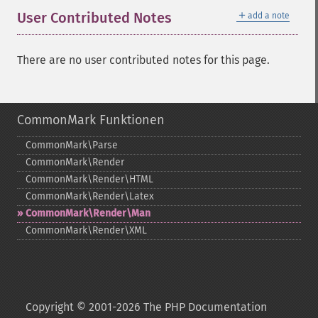
＋
User Contributed Notes
add a note
There are no user contributed notes for this page.
CommonMark Funktionen
CommonMark\Parse
CommonMark\Render
CommonMark\Render\HTML
CommonMark\Render\Latex
CommonMark\Render\Man
CommonMark\Render\XML
Copyright © 2001-2026 The PHP Documentation