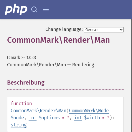
Change language:
CommonMark\Render\Man
(cmark >= 1.0.0)
CommonMark\Render\Man
—
Rendering
Beschreibung
¶
function
CommonMark\Render\Man
(
CommonMark\Node
$node
,
int
$options
= ?
,
int
$width
= ?
):
string