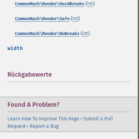
(
int
)
CommonMark\Render\HardBreaks
(
int
)
CommonMark\Render\Safe
(
int
)
CommonMark\Render\NoBreaks
width
Rückgabewerte
¶
Found A Problem?
Learn How To Improve This Page
•
Submit a Pull
Request
•
Report a Bug