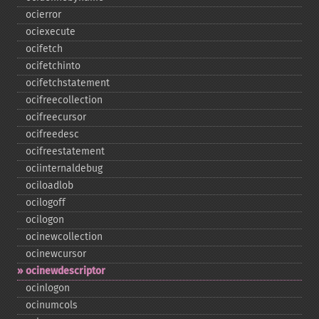
ocierror
ociexecute
ocifetch
ocifetchinto
ocifetchstatement
ocifreecollection
ocifreecursor
ocifreedesc
ocifreestatement
ociinternaldebug
ociloadlob
ocilogoff
ocilogon
ocinewcollection
ocinewcursor
ocinewdescriptor
ocinlogon
ocinumcols