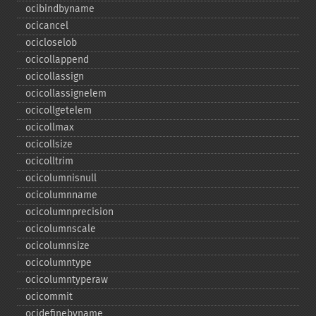
ocibindbyname
ocicancel
ocicloselob
ocicollappend
ocicollassign
ocicollassignelem
ocicollgetelem
ocicollmax
ocicollsize
ocicolltrim
ocicolumnisnull
ocicolumnname
ocicolumnprecision
ocicolumnscale
ocicolumnsize
ocicolumntype
ocicolumntyperaw
ocicommit
ocidefinebyname