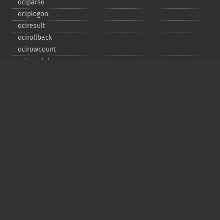
ociparse
ociplogon
ociresult
ocirollback
ocirowcount
ocisavelob
ocisavelobfile
ociserverversion
ocisetprefetch
ocistatementtype
ociwritelobtofile
ociwritetemporarylob
Copyright © 2001-2026 The PHP Documentation
Group