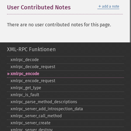
＋
User Contributed Notes
add a note
There are no user contributed notes for this page.
XML-RPC Funktionen
xmlrpc_​decode
xmlrpc_​decode_​request
xmlrpc_​encode
xmlrpc_​encode_​request
xmlrpc_​get_​type
xmlrpc_​is_​fault
xmlrpc_​parse_​method_​descriptions
xmlrpc_​server_​add_​introspection_​data
xmlrpc_​server_​call_​method
xmlrpc_​server_​create
xmlrpc_​server_​destroy