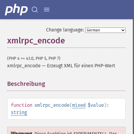
Change language:
xmlrpc_encode
(PHP 4 >= 4.1.0, PHP 5, PHP 7)
xmlrpc_encode
—
Erzeugt XML für einen PHP-Wert
Beschreibung
¶
function
xmlrpc_encode
(
mixed
$value
):
string
Diese Funktion ist
EXPERIMENTELL
. Das