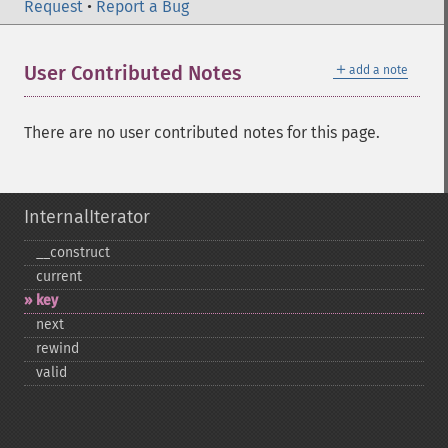
Request
•
Report a Bug
＋
User Contributed Notes
add a note
There are no user contributed notes for this page.
InternalIterator
_​_​construct
current
key
next
rewind
valid