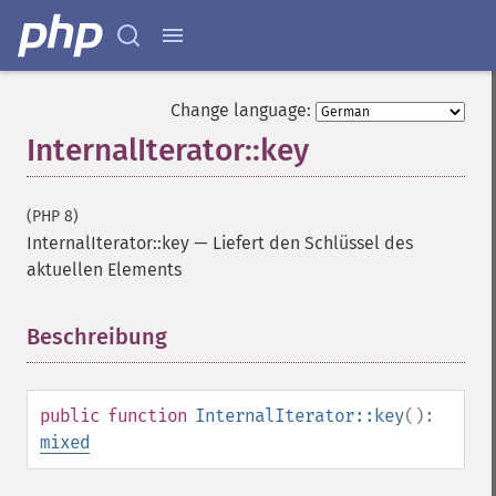
Change language:
InternalIterator::key
(PHP 8)
InternalIterator::key
—
Liefert den Schlüssel des
aktuellen Elements
Beschreibung
¶
public
function
InternalIterator::key
():
mixed