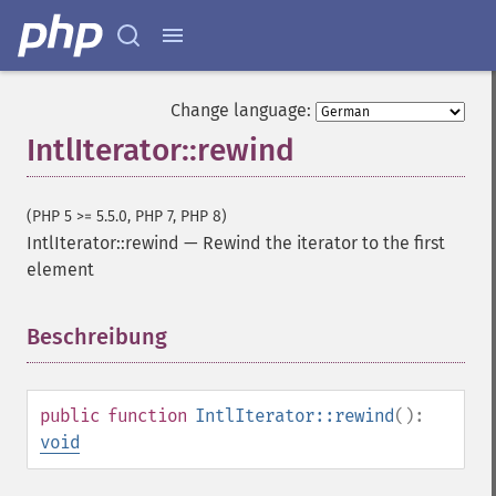
Change language:
IntlIterator::rewind
(PHP 5 >= 5.5.0, PHP 7, PHP 8)
IntlIterator::rewind
—
Rewind the iterator to the first
element
Beschreibung
¶
public
function
IntlIterator::rewind
():
void