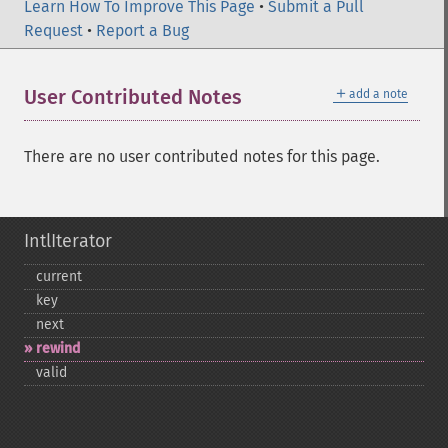
Learn How To Improve This Page
•
Submit a Pull
Request
•
Report a Bug
＋
User Contributed Notes
add a note
There are no user contributed notes for this page.
IntlIterator
current
key
next
rewind
valid