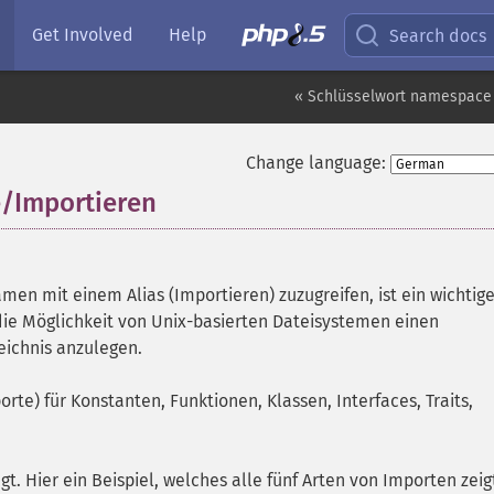
Get Involved
Help
Search docs
« Schlüsselwort namespac
Change language:
/Importieren
¶
amen mit einem Alias (Importieren) zuzugreifen, ist ein wichtig
die Möglichkeit von Unix-basierten Dateisystemen einen
eichnis anzulegen.
te) für Konstanten, Funktionen, Klassen, Interfaces, Traits,
t. Hier ein Beispiel, welches alle fünf Arten von Importen zeig