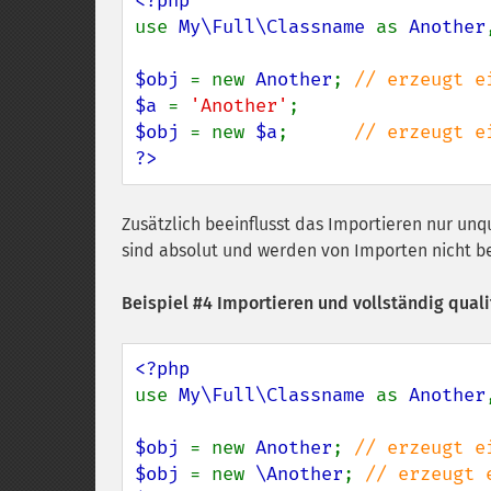
use 
My\Full\Classname 
as 
Another
$obj 
= new 
Another
; 
$a 
= 
'Another'
$obj 
= new 
$a
;      
?>
Zusätzlich beeinflusst das Importieren nur unqu
sind absolut und werden von Importen nicht be
Beispiel #4 Importieren und vollständig qual
use 
My\Full\Classname 
as 
Another
$obj 
= new 
Another
; 
$obj 
= new 
\Another
; 