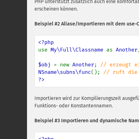
PHP unterstützt zusätzlich auch eine komforta
erscheinen können.
Beispiel #2 Aliase/Importieren mit dem use-
use 
My\Full\Classname 
as 
Another
$obj 
= new 
Another
; 
NSname\subns\func
(); 
?>
Importieren wird zur Kompilierungszeit ausgef
Funktions- oder Konstantennamen.
Beispiel #3 Importieren und dynamische Na