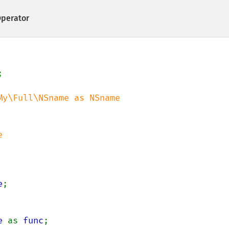
Operator


e
;

e 
as 
func
;
