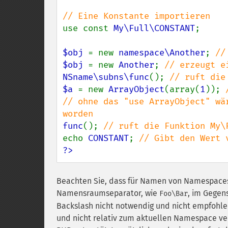
use const 
My\Full\CONSTANT
;

$obj 
= new 
namespace\Another
; 
$obj 
= new 
Another
; 
NSname\subns\func
(); 
$a 
= new 
ArrayObject
(array(
1
)); 
// ohne das "use ArrayObject" wä
func
(); 
echo 
CONSTANT
; 
?>
Beachten Sie, dass für Namen von Namespaces
Namensraumseparator, wie
, im Gegen
Foo\Bar
Backslash nicht notwendig und nicht empfohlen 
und nicht relativ zum aktuellen Namespace ve