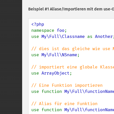
Beispiel #1 Aliase/Importieren mit dem use-
namespace 
foo
;

use 
My\Full\Classname 
as 
Another
;
use 
My\Full\NSname
;

use 
ArrayObject
;

use function 
My\Full\functionNam
use function 
My\Full\functionNam