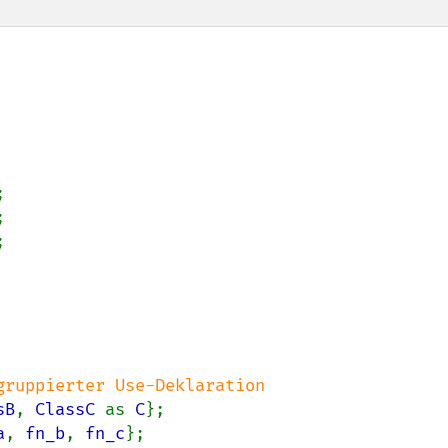






sB
, 
ClassC 
as 
C
};

a
, 
fn_b
, 
fn_c
};
