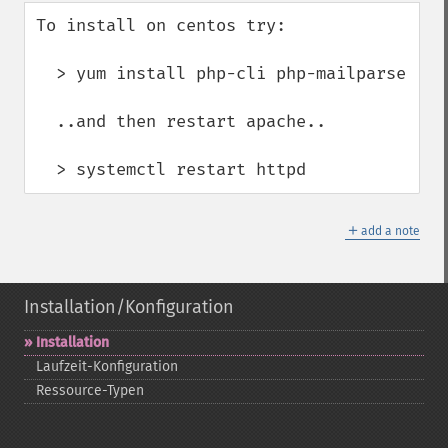
down
To install on centos try:

  > yum install php-cli php-mailparse

  ..and then restart apache..

  > systemctl restart httpd
＋
add a note
Installation/Konfiguration
Installation
Laufzeit-​Konfiguration
Ressource-​Typen