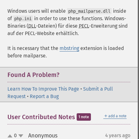
Windows users will enable
inside
php_mailparse.dll
of
in order to use these functions. Windows-
php.ini
Binaries (
DLL
-Dateien) für diese
PECL
-Erweiterung sind
auf der PECL-Website erhältlich.
It is necessary that the
mbstring
extension is loaded
before mailparse.
Found A Problem?
Learn How To Improve This Page
•
Submit a Pull
Request
•
Report a Bug
＋
User Contributed Notes
add a note
1 note
Anonymous
0
4 years ago
¶
up