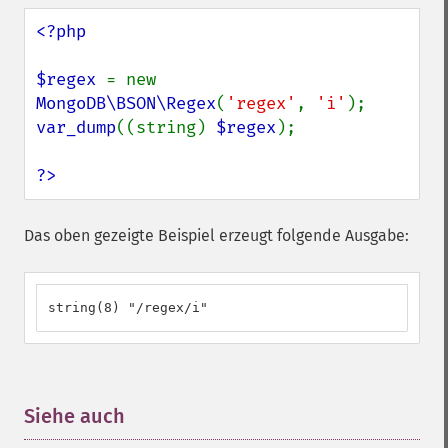
<?php

$regex 
= new 
MongoDB\BSON\Regex
(
'regex'
, 
'i'
var_dump
((string) 
$regex
);

?>
Das oben gezeigte Beispiel erzeugt folgende Ausgabe:
string(8) "/regex/i"
Siehe auch
¶