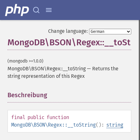
Change language:
MongoDB\BSON\Regex::__toStri
(mongodb >=1.0.0)
MongoDB\BSON\Regex::__toString
—
Returns the
string representation of this Regex
Beschreibung
¶
final
public
function
MongoDB\BSON\Regex::__toString
():
string