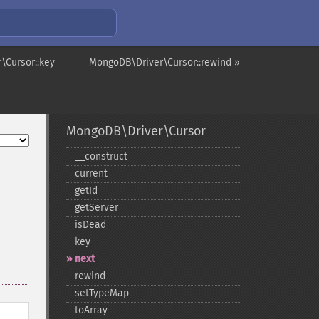
\Cursor::key
MongoDB\Driver\Cursor::rewind »
MongoDB\Driver\Cursor
_​_​construct
current
getId
getServer
isDead
key
next
rewind
setTypeMap
toArray