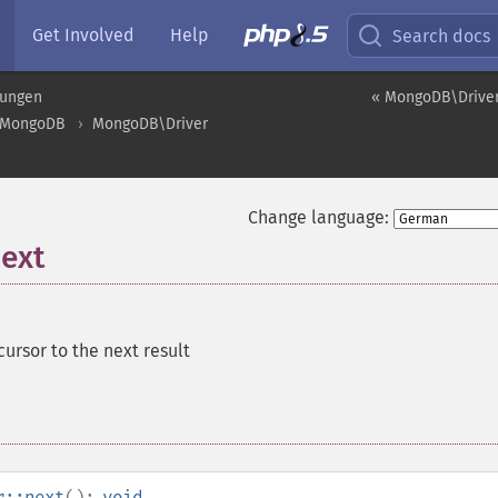
Get Involved
Help
Search docs
rungen
« MongoDB\Driver
MongoDB
MongoDB\Driver
Change language:
ext
ursor to the next result
r::next
():
void