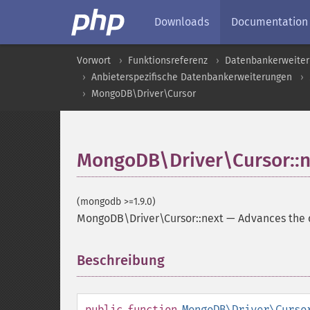
Downloads
Documentation
Vorwort
Funktionsreferenz
Datenbankerweite
Anbieterspezifische Datenbankerweiterungen
MongoDB\Driver\Cursor
MongoDB\Driver\Cursor::n
(mongodb >=1.9.0)
MongoDB\Driver\Cursor::next
—
Advances the c
Beschreibung
¶
public
function
MongoDB\Driver\Curso