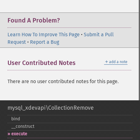
Found A Problem?
Learn How To Improve This Page
•
Submit a Pull
Request
•
Report a Bug
＋
User Contributed Notes
add a note
There are no user contributed notes for this page.
mysql_xdevapi\CollectionRemove
bind
_​_​construct
execute