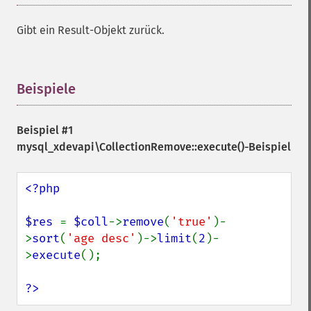
Gibt ein Result-Objekt zurück.
Beispiele
¶
Beispiel #1
mysql_xdevapi\CollectionRemove::execute()
-Beispiel
<?php

$res 
= 
$coll
->
remove
(
'true'
)-
>
sort
(
'age desc'
)->
limit
(
2
)-
>
execute
();

?>