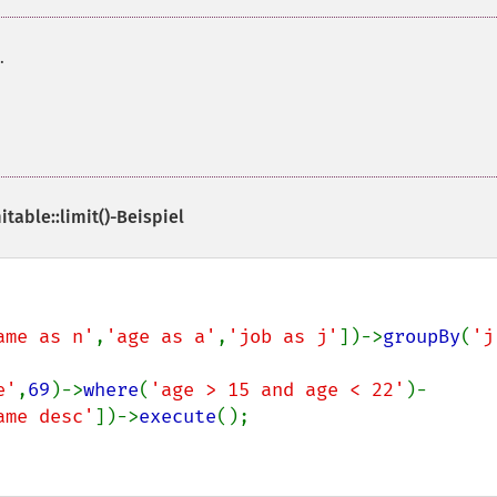
.
able::limit()
-Beispiel
ame as n'
,
'age as a'
,
'job as j'
])->
groupBy
(
'j
e'
,
69
)->
where
(
'age > 15 and age < 22'
)-
ame desc'
])->
execute
();
