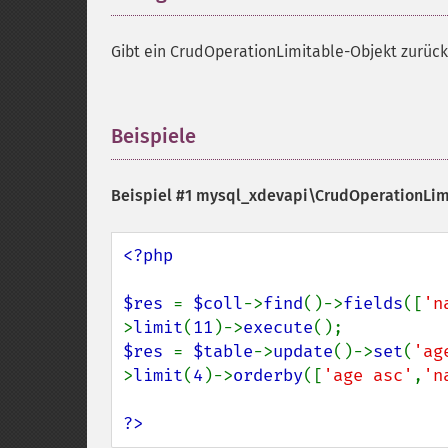
Gibt ein CrudOperationLimitable-Objekt zurück
Beispiele
¶
Beispiel #1
mysql_xdevapi\CrudOperationLimit
<?php

$res 
= 
$coll
->
find
()->
fields
([
'n
>
limit
(
11
)->
execute
$res 
= 
$table
->
update
()->
set
(
'ag
>
limit
(
4
)->
orderby
([
'age asc'
,
'n
?>