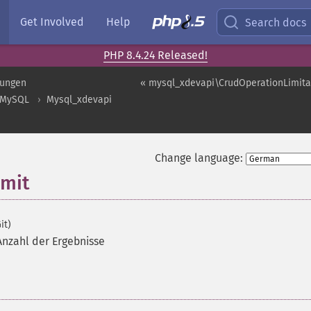
Get Involved
Help
Search docs
PHP 8.4.24 Released!
rungen
« mysql_xdevapi\CrudOperationLimita
MySQL
Mysql_xdevapi
Change language:
imit
it)
Anzahl der Ergebnisse