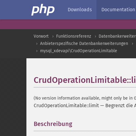
Downloads
Documentation
Vorwort
Funktionsreferenz
Datenbankerweite
Anbieterspezifische Datenbankerweiterungen
mysql_xdevapi\CrudOperationLimitable
CrudOperationLimitable::l
(No version information available, might only be in G
CrudOperationLimitable::limit
—
Begrenzt die 
Beschreibung
¶