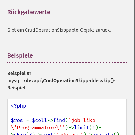
Rückgabewerte
¶
Gibt ein CrudOperationSkippable-Objekt zurück.
Beispiele
¶
Beispiel #1
mysql_xdevapi\CrudOperationSkippable::skip()
-
Beispiel
<?php

$res 
= 
$coll
->
find
(
'job like 
\'Programmatore\''
)->
limit
(
1
)-
>
skip
(
3
)->
sort
(
'age asc'
)->
execute
();
