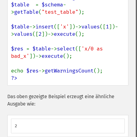
$table  
= 
$schema
-
>
getTable
(
"test_table"
);

$table
->
insert
([
'x'
])->
values
([
1
])-
>
values
([
2
])->
execute
();

$res 
= 
$table
->
select
([
'x/0 as 
bad_x'
])->
execute
();

echo 
$res
->
getWarningsCount
?>
Das oben gezeigte Beispiel erzeugt eine ähnliche
Ausgabe wie:
2