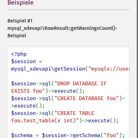
Beispiele
¶
Beispiel #1
mysql_xdevapi\RowResult::getWarningsCount()
-
Beispiel
<?php

$session 
= 
mysql_xdevapi\getSession
(
"mysqlx://user:p
$session
->
sql
(
"DROP DATABASE IF 
EXISTS foo"
)->
execute
$session
->
sql
(
"CREATE DATABASE foo"
)-
>
execute
$session
->
sql
(
"CREATE TABLE 
foo.test_table(x int)"
)->
execute
();

$schema 
= 
$session
->
getSchema
(
"foo"