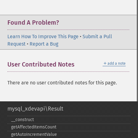
Found A Problem?
Learn How To Improve This Page
•
Submit a Pull
Request
•
Report a Bug
＋
User Contributed Notes
add a note
There are no user contributed notes for this page.
mysql_xdevapi\Result
_​_​construct
getAffectedItemsCount
getAutoIncrementValue