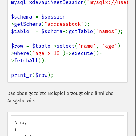
mysql_xdevapi\getSession
(
"mysqlx://user:p
$schema 
= 
$session
-
>
getSchema
(
"addressbook"
$table  
= 
$schema
->
getTable
(
"names"
);

$row 
= 
$table
->
select
(
'name'
, 
'age'
)-
>
where
(
'age > 18'
)->
execute
()-
>
fetchAll
();

print_r
(
$row
);
Das oben gezeigte Beispiel erzeugt eine ähnliche
Ausgabe wie:
Array

(
