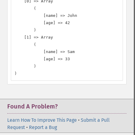
    [0] => Array

        (

            [name] => John

            [age] => 42

        )

    [1] => Array

        (

            [name] => Sam

            [age] => 33

        )

)
Found A Problem?
Learn How To Improve This Page
•
Submit a Pull
Request
•
Report a Bug