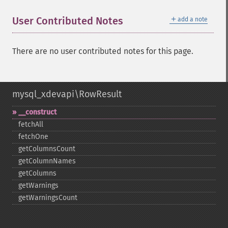
＋
User Contributed Notes
add a note
There are no user contributed notes for this page.
mysql_xdevapi\RowResult
_​_​construct
fetchAll
fetchOne
getColumnsCount
getColumnNames
getColumns
getWarnings
getWarningsCount