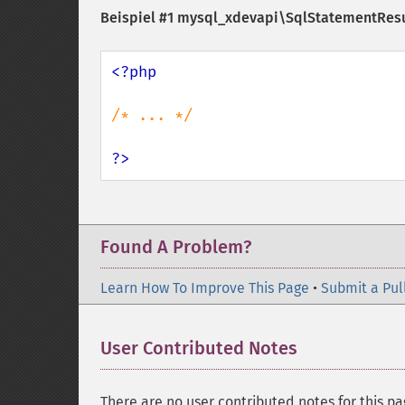
Beispiel #1
mysql_xdevapi\SqlStatementResu
<?php

/* ... */

?>
Found A Problem?
Learn How To Improve This Page
•
Submit a Pul
User Contributed Notes
There are no user contributed notes for this pa