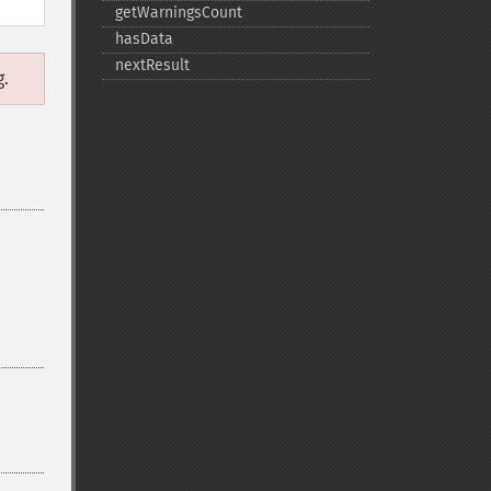
getWarningsCount
hasData
nextResult
g.