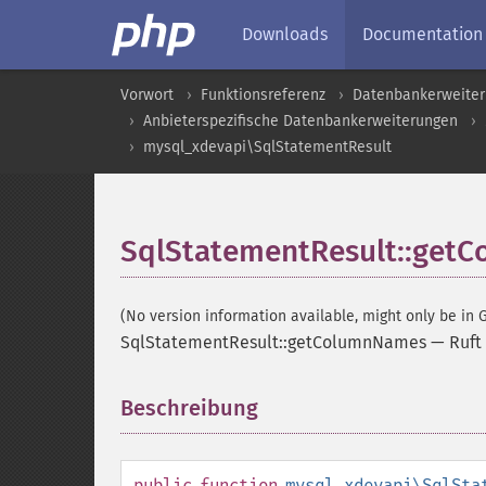
Downloads
Documentation
Vorwort
Funktionsreferenz
Datenbankerweite
Anbieterspezifische Datenbankerweiterungen
mysql_xdevapi\SqlStatementResult
SqlStatementResult::get
(No version information available, might only be in G
SqlStatementResult::getColumnNames
—
Ruft
Beschreibung
¶
public
function
mysql_xdevapi\SqlSta