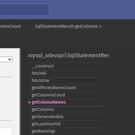
lumnsCount
SqlStatementResult::getColumns »
mysql_xdevapi\SqlStatementResult
_​_​construct
fetchAll
fetchOne
getAffectedItemsCount
getColumnsCount
getColumnNames
getColumns
getGeneratedIds
getLastInsertId
getWarnings