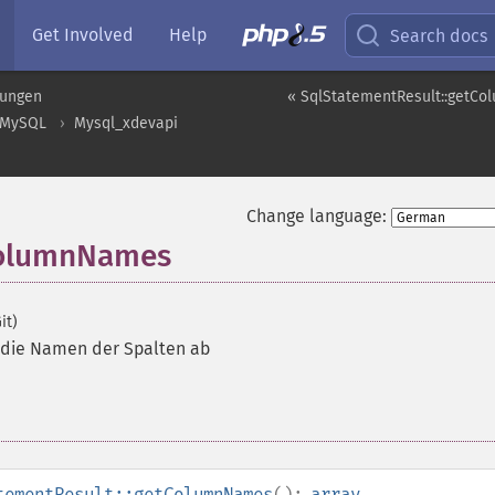
Get Involved
Help
Search docs
rungen
« SqlStatementResult::getCo
MySQL
Mysql_xdevapi
Change language:
ColumnNames
it)
 die Namen der Spalten ab
tementResult::getColumnNames
():
array