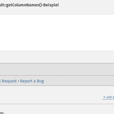
lt::getColumnNames()
-Beispiel
l Request
•
Report a Bug
＋
add a
ge.