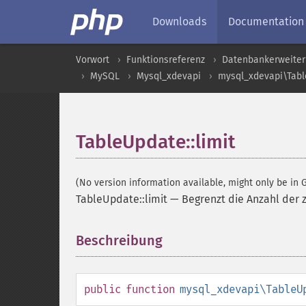
Downloads
Documentation
Vorwort
Funktionsreferenz
Datenbankerweite
MySQL
Mysql_xdevapi
mysql_xdevapi\Tab
TableUpdate::limit
(No version information available, might only be in G
TableUpdate::limit
—
Begrenzt die Anzahl der 
Beschreibung
¶
public
function
mysql_xdevapi\TableU