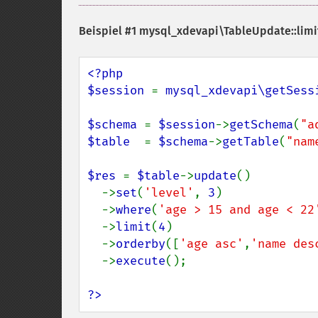
Beispiel #1
mysql_xdevapi\TableUpdate::limit
<?php

$session 
= 
mysql_xdevapi\getSess
$schema 
= 
$session
->
getSchema
(
"a
$table  
= 
$schema
->
getTable
(
"nam
$res 
= 
$table
->
update
()

  ->
set
(
'level'
, 
3
)

  ->
where
(
'age > 15 and age < 22
  ->
limit
(
4
)

  ->
orderby
([
'age asc'
,
'name des
  ->
execute
();

?>