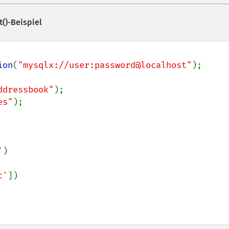
()
-Beispiel
ion
(
"mysqlx://user:password@localhost"
);

ddressbook"
es"
);

'
)

c'
])
