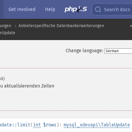
Get Involved
Help
Search docs
rungen
Anbieterspezifische Datenbankerweiterungen
«
leUpdate
Change language:
it)
zu aktualisierenden Zeilen
pdate::limit
(
int
$rows
):
mysql_xdevapi\TableUpdate