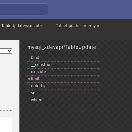
 TableUpdate::execute
TableUpdate::orderby »
mysql_xdevapi\TableUpdate
bind
_​_​construct
execute
limit
orderby
set
where