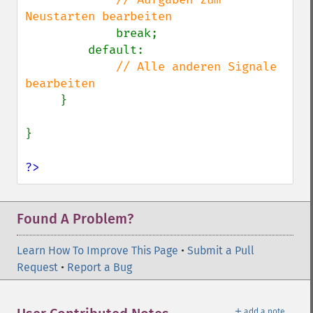
Neustarten bearbeiten

break;

         default:

// Alle anderen Signale 
bearbeiten

}

}

?>
Found A Problem?
Learn How To Improve This Page
•
Submit a Pull
Request
•
Report a Bug
＋
add a note