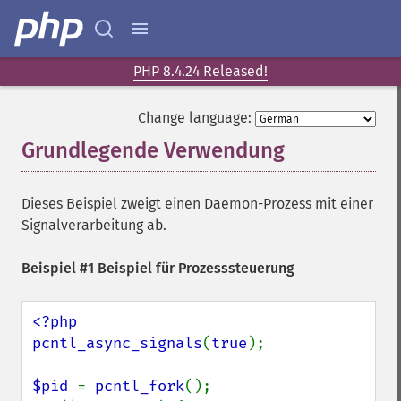
PHP 8.4.24 Released!
Change language:
Grundlegende Verwendung
¶
Dieses Beispiel zweigt einen Daemon-Prozess mit einer
Signalverarbeitung ab.
Beispiel #1 Beispiel für Prozesssteuerung
<?php

pcntl_async_signals
(
true
);

$pid 
= 
pcntl_fork
();
