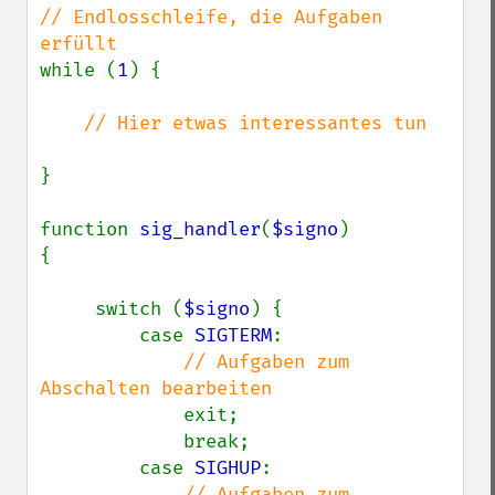
// Endlosschleife, die Aufgaben 
while (
1
) {

// Hier etwas interessantes tun

}

function 
sig_handler
(
$signo
)

{

     switch (
$signo
) {

         case 
SIGTERM
:

// Aufgaben zum 
Abschalten bearbeiten

exit;

             break;

         case 
SIGHUP
:

// Aufgaben zum 