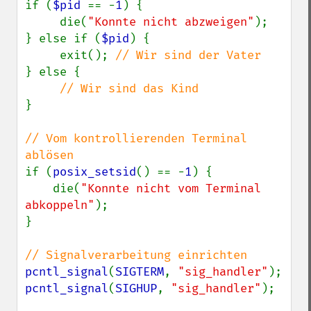
if (
$pid 
== -
1
) {

     die(
"Konnte nicht abzweigen"
);

} else if (
$pid
) {

     exit(); 
} else {

}

// Vom kontrollierenden Terminal 
if (
posix_setsid
() == -
1
) {

    die(
"Konnte nicht vom Terminal 
abkoppeln"
);

}

pcntl_signal
(
SIGTERM
, 
"sig_handler"
pcntl_signal
(
SIGHUP
, 
"sig_handler"
);
