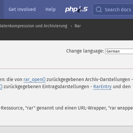
Get Involved
Help
Search docs
 Datenkompression und Archivierung
Rar
Change language:
sen: die von
rar_open()
zurückgegebenen Archiv-Darstellungen -
()
zurückgegebenen Eintragsdarstellungen -
RarEntry
und den
m-Ressource, "rar" genannt und einen URL-Wrapper, "rar wrappe