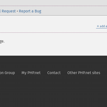
l Request
•
Report a Bug
＋
add a
ge.
on Group
My PHP.net
Contact
Other PHP.net sites