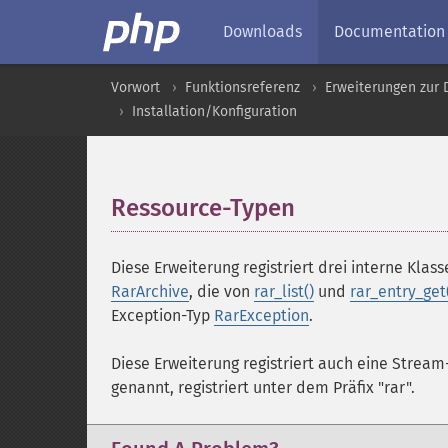
Downloads
Documentation
Vorwort
Funktionsreferenz
Erweiterungen zur
Installation/Konfiguration
Ressource-Typen
¶
Diese Erweiterung registriert drei interne Klas
RarArchive
, die von
rar_list()
und
rar_entry_get
Exception-Typ
RarException
.
Diese Erweiterung registriert auch eine Strea
genannt, registriert unter dem Präfix "rar".