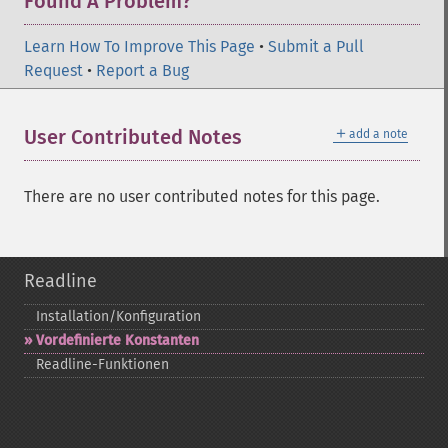
Found A Problem?
Learn How To Improve This Page
•
Submit a Pull
Request
•
Report a Bug
＋
User Contributed Notes
add a note
There are no user contributed notes for this page.
Readline
Installation/Konfiguration
Vordefinierte Konstanten
Readline-​Funktionen